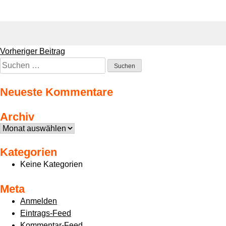
Beitragsnavigation
Vorheriger Beitrag
Suchen
nach:
Neueste Kommentare
Archiv
Archiv
Kategorien
Keine Kategorien
Meta
Anmelden
Eintrags-Feed
Kommentar-Feed