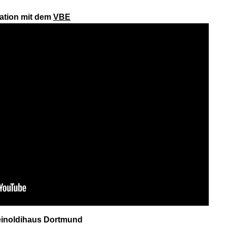
ration mit dem
VBE
inoldihaus Dortmund