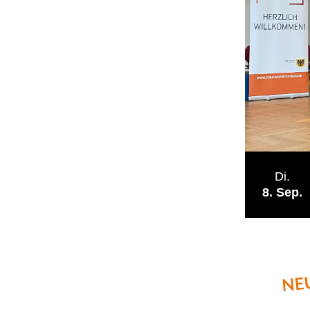
Di.
8
Sep.