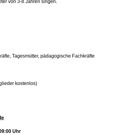
lter von 3-8 Jahren singen.
räfte, Tagesmütter, pädagogische Fachkräfte
glieder kostenlos)
de
09:00 Uhr