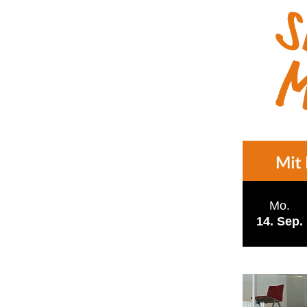
Mo.
14
Sep.