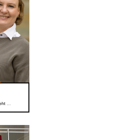
Das beliebte Mitsingformat für Kinder im Alter von 5 bis 6 Jahren geht weiter