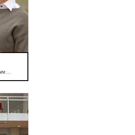
Das beliebte Mitsingformat für Kinder im Alter von 5 bis 6 Jahren geht weiter