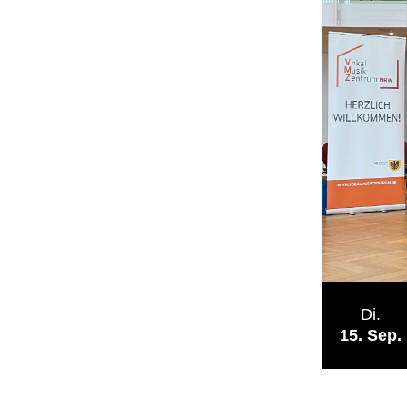
Di.
15
Sep.