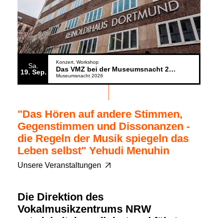
Konzert
Workshop
Sa.
Das VMZ bei der Museumsnacht 2026
19
Sep.
Museumsnacht 2026
"Das Hören auf andere Stimmen,
Gegenstimmen und Dissonanzen -
die Regeln der Musik spiegeln das
Leben selbst" Yehudi Menuhin
Unsere Veranstaltungen
Die Direktion des
Vokalmusikzentrums NRW