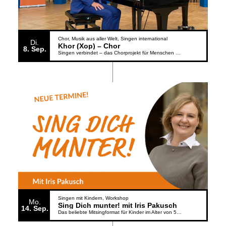
Chor
Musik aus aller Welt
Singen international
Di.
Khor (Xop) – Chor
8
Sep.
Singen verbindet – das Chorprojekt für Menschen aus der Ukraine
Singen mit Kindern
Workshop
Mo.
Sing Dich munter! mit Iris Pakusch
14
Sep.
Das beliebte Mitsingformat für Kinder im Alter von 5 bis 6 Jahren geht weiter