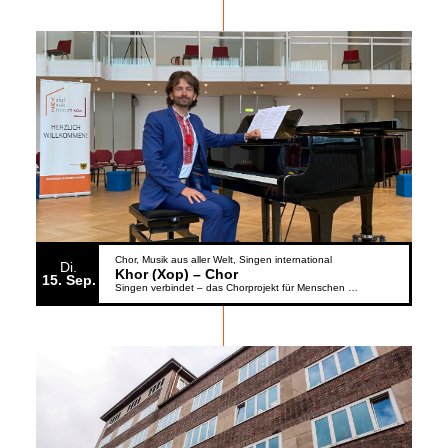
Chor
Musik aus aller Welt
Singen international
Di.
Khor (Xop) – Chor
15
Sep.
Singen verbindet – das Chorprojekt für Menschen aus der Ukraine