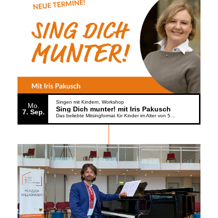
Singen mit Kindern
Workshop
Mo.
Sing Dich munter! mit Iris Pakusch
7
Sep.
Das beliebte Mitsingformat für Kinder im Alter von 5 bis 6 Jahren geht weiter