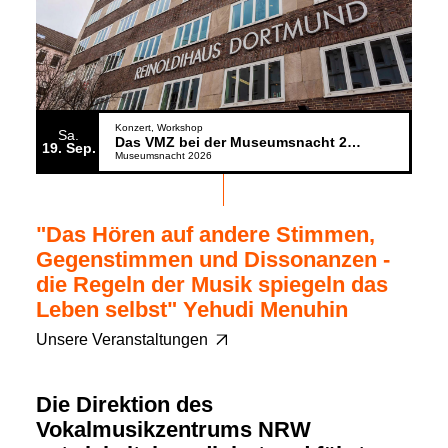
Konzert
Workshop
Sa.
Das VMZ bei der Museumsnacht 2026
19
Sep.
Museumsnacht 2026
"Das Hören auf andere Stimmen,
Gegenstimmen und Dissonanzen -
die Regeln der Musik spiegeln das
Leben selbst" Yehudi Menuhin
Unsere Veranstaltungen
Die Direktion des
Vokalmusikzentrums NRW