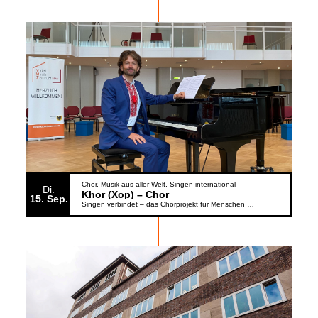
Chor
Musik aus aller Welt
Singen international
Di.
Khor (Xop) – Chor
15
Sep.
Singen verbindet – das Chorprojekt für Menschen aus der Ukraine