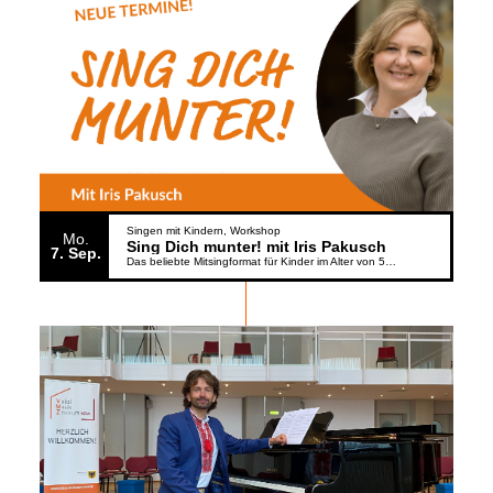
Singen mit Kindern
Workshop
Mo.
Sing Dich munter! mit Iris Pakusch
7
Sep.
Das beliebte Mitsingformat für Kinder im Alter von 5 bis 6 Jahren geht weiter