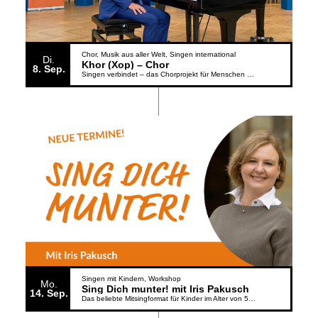
Chor
Musik aus aller Welt
Singen international
Di.
Khor (Xop) – Chor
8
Sep.
Singen verbindet – das Chorprojekt für Menschen aus der Ukraine
Singen mit Kindern
Workshop
Mo.
Sing Dich munter! mit Iris Pakusch
14
Sep.
Das beliebte Mitsingformat für Kinder im Alter von 5 bis 6 Jahren geht weiter