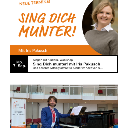
Singen mit Kindern
Workshop
Mo.
Sing Dich munter! mit Iris Pakusch
7
Sep.
Das beliebte Mitsingformat für Kinder im Alter von 5 bis 6 Jahren geht weiter