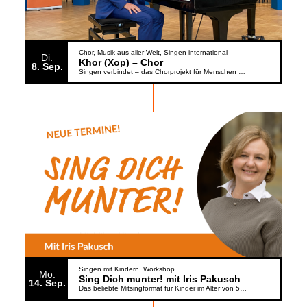
Chor
Musik aus aller Welt
Singen international
Di.
Khor (Xop) – Chor
8
Sep.
Singen verbindet – das Chorprojekt für Menschen aus der Ukraine
Singen mit Kindern
Workshop
Mo.
Sing Dich munter! mit Iris Pakusch
14
Sep.
Das beliebte Mitsingformat für Kinder im Alter von 5 bis 6 Jahren geht weiter