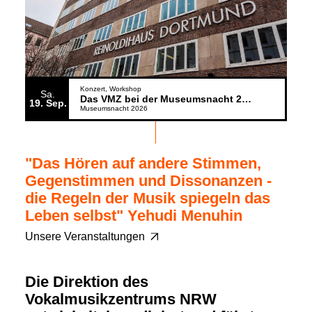
Konzert
Workshop
Sa.
Das VMZ bei der Museumsnacht 2026
19
Sep.
Museumsnacht 2026
"Das Hören auf andere Stimmen,
Gegenstimmen und Dissonanzen -
die Regeln der Musik spiegeln das
Leben selbst" Yehudi Menuhin
Unsere Veranstaltungen
Die Direktion des
Vokalmusikzentrums NRW