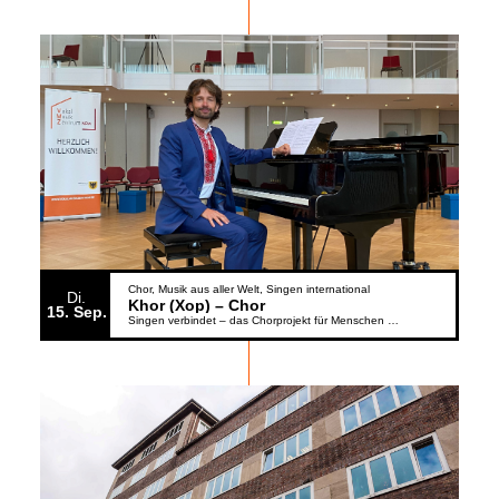
Chor
Musik aus aller Welt
Singen international
Di.
Khor (Xop) – Chor
15
Sep.
Singen verbindet – das Chorprojekt für Menschen aus der Ukraine