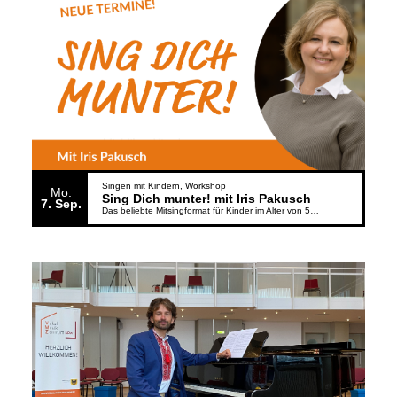
Singen mit Kindern
Workshop
Mo.
Sing Dich munter! mit Iris Pakusch
7
Sep.
Das beliebte Mitsingformat für Kinder im Alter von 5 bis 6 Jahren geht weiter