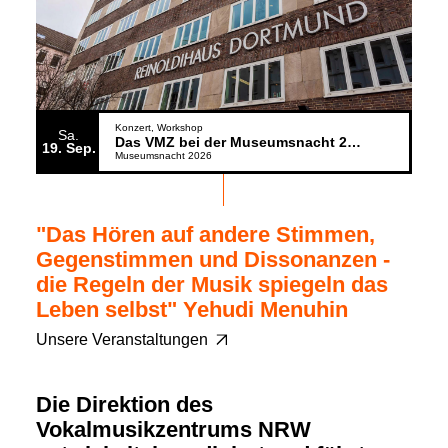
Konzert
Workshop
Sa.
Das VMZ bei der Museumsnacht 2026
19
Sep.
Museumsnacht 2026
"Das Hören auf andere Stimmen,
Gegenstimmen und Dissonanzen -
die Regeln der Musik spiegeln das
Leben selbst" Yehudi Menuhin
Unsere Veranstaltungen
Die Direktion des
Vokalmusikzentrums NRW