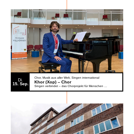
Chor
Musik aus aller Welt
Singen international
Di.
Khor (Xop) – Chor
15
Sep.
Singen verbindet – das Chorprojekt für Menschen aus der Ukraine