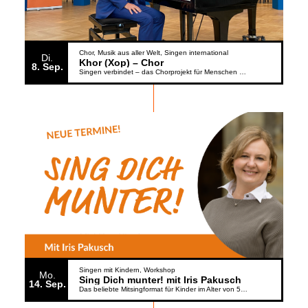
Chor
Musik aus aller Welt
Singen international
Di.
Khor (Xop) – Chor
8
Sep.
Singen verbindet – das Chorprojekt für Menschen aus der Ukraine
Singen mit Kindern
Workshop
Mo.
Sing Dich munter! mit Iris Pakusch
14
Sep.
Das beliebte Mitsingformat für Kinder im Alter von 5 bis 6 Jahren geht weiter