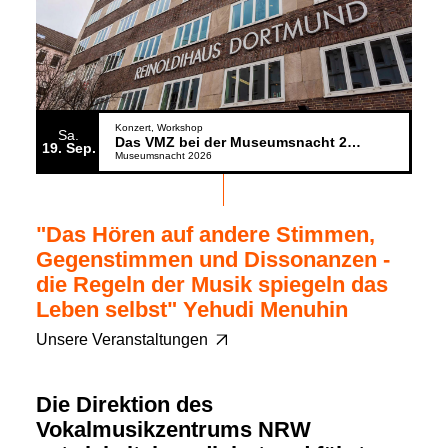
Konzert
Workshop
Sa.
Das VMZ bei der Museumsnacht 2026
19
Sep.
Museumsnacht 2026
"Das Hören auf andere Stimmen,
Gegenstimmen und Dissonanzen -
die Regeln der Musik spiegeln das
Leben selbst" Yehudi Menuhin
Unsere Veranstaltungen
Die Direktion des
Vokalmusikzentrums NRW