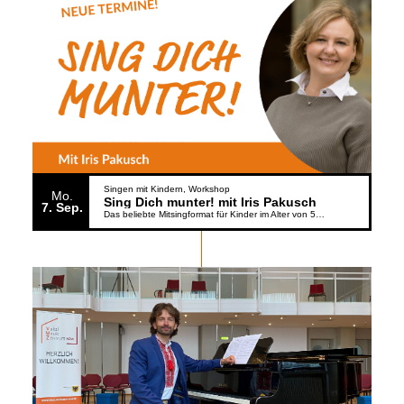
Singen mit Kindern
Workshop
Mo.
Sing Dich munter! mit Iris Pakusch
7
Sep.
Das beliebte Mitsingformat für Kinder im Alter von 5 bis 6 Jahren geht weiter