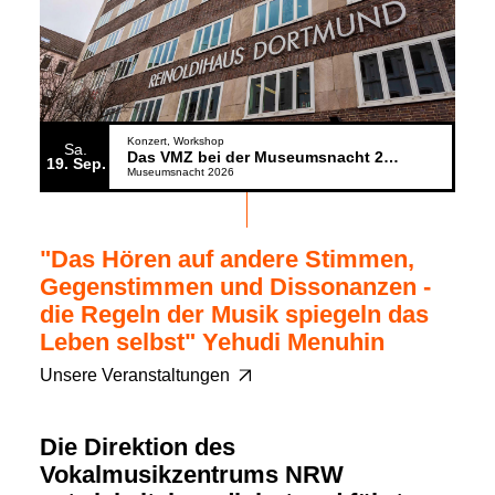
Konzert
Workshop
Sa.
Das VMZ bei der Museumsnacht 2026
19
Sep.
Museumsnacht 2026
"Das Hören auf andere Stimmen,
Gegenstimmen und Dissonanzen -
die Regeln der Musik spiegeln das
Leben selbst" Yehudi Menuhin
Unsere Veranstaltungen
Die Direktion des
Vokalmusikzentrums NRW