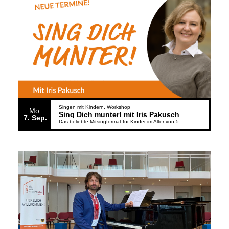
Singen mit Kindern
Workshop
Mo.
Sing Dich munter! mit Iris Pakusch
7
Sep.
Das beliebte Mitsingformat für Kinder im Alter von 5 bis 6 Jahren geht weiter