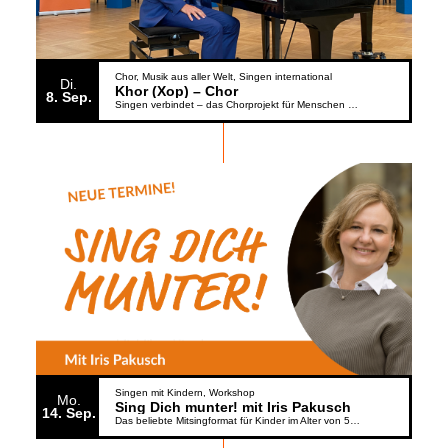
Chor
Musik aus aller Welt
Singen international
Di.
Khor (Xop) – Chor
8
Sep.
Singen verbindet – das Chorprojekt für Menschen aus der Ukraine
Singen mit Kindern
Workshop
Mo.
Sing Dich munter! mit Iris Pakusch
14
Sep.
Das beliebte Mitsingformat für Kinder im Alter von 5 bis 6 Jahren geht weiter