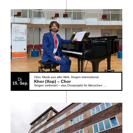
Chor
Musik aus aller Welt
Singen international
Di.
Khor (Xop) – Chor
15
Sep.
Singen verbindet – das Chorprojekt für Menschen aus der Ukraine