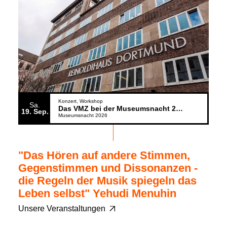
Konzert
Workshop
Sa.
Das VMZ bei der Museumsnacht 2026
19
Sep.
Museumsnacht 2026
"Das Hören auf andere Stimmen,
Gegenstimmen und Dissonanzen -
die Regeln der Musik spiegeln das
Leben selbst" Yehudi Menuhin
Unsere Veranstaltungen