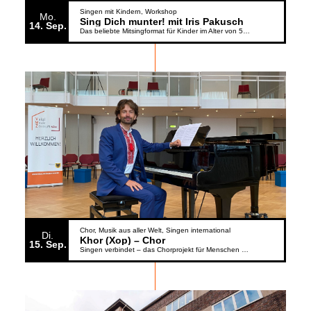
Singen mit Kindern
Workshop
Mo.
Sing Dich munter! mit Iris Pakusch
14
Sep.
Das beliebte Mitsingformat für Kinder im Alter von 5 bis 6 Jahren geht weiter
Chor
Musik aus aller Welt
Singen international
Di.
Khor (Xop) – Chor
15
Sep.
Singen verbindet – das Chorprojekt für Menschen aus der Ukraine