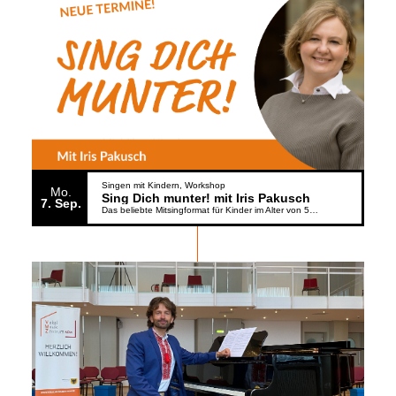
Singen mit Kindern
Workshop
Mo.
Sing Dich munter! mit Iris Pakusch
7
Sep.
Das beliebte Mitsingformat für Kinder im Alter von 5 bis 6 Jahren geht weiter