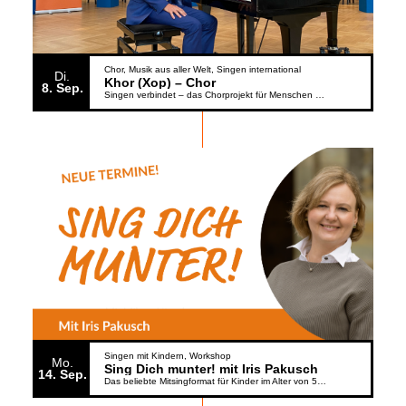
Chor
Musik aus aller Welt
Singen international
Di.
Khor (Xop) – Chor
8
Sep.
Singen verbindet – das Chorprojekt für Menschen aus der Ukraine
Singen mit Kindern
Workshop
Mo.
Sing Dich munter! mit Iris Pakusch
14
Sep.
Das beliebte Mitsingformat für Kinder im Alter von 5 bis 6 Jahren geht weiter