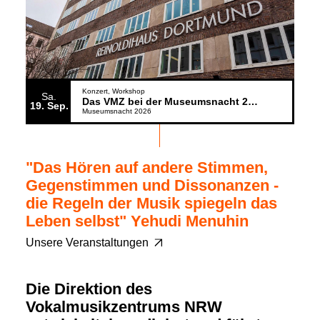
Konzert
Workshop
Sa.
Das VMZ bei der Museumsnacht 2026
19
Sep.
Museumsnacht 2026
"Das Hören auf andere Stimmen,
Gegenstimmen und Dissonanzen -
die Regeln der Musik spiegeln das
Leben selbst" Yehudi Menuhin
Unsere Veranstaltungen
Die Direktion des
Vokalmusikzentrums NRW