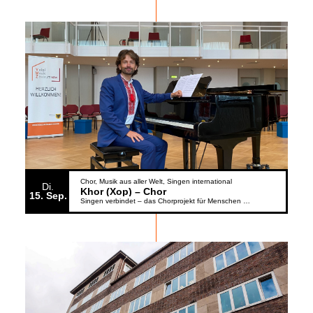
Chor
Musik aus aller Welt
Singen international
Di.
Khor (Xop) – Chor
15
Sep.
Singen verbindet – das Chorprojekt für Menschen aus der Ukraine