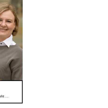
Das beliebte Mitsingformat für Kinder im Alter von 5 bis 6 Jahren geht weiter