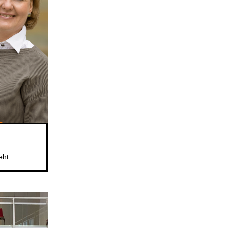
Das beliebte Mitsingformat für Kinder im Alter von 5 bis 6 Jahren geht weiter