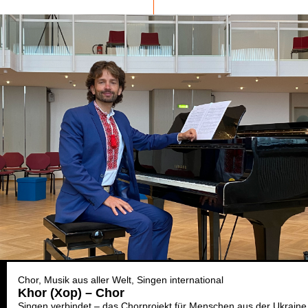
Chor
Musik aus aller Welt
Singen international
Khor (Xop) – Chor
Singen verbindet – das Chorprojekt für Menschen aus der Ukraine