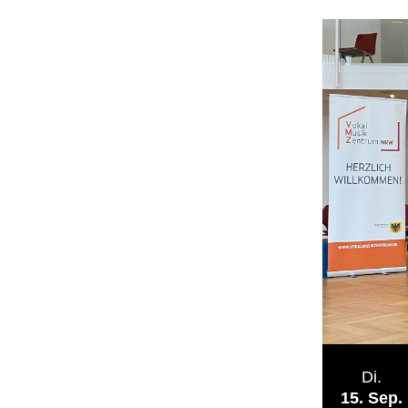
Di.
15
Sep.