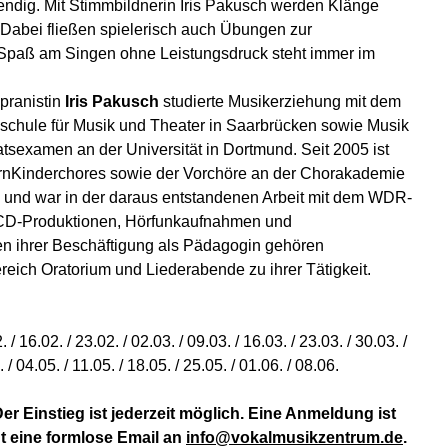
endig. Mit Stimmbildnerin Iris Pakusch werden Klänge
 Dabei fließen spielerisch auch Übungen zur
r Spaß am Singen ohne Leistungsdruck steht immer im
pranistin
Iris
Pakusch
studierte Musikerziehung mit dem
chule für Musik und Theater in Saarbrücken sowie Musik
tsexamen an der Universität in Dortmund. Seit 2005 ist
ernKinderchores sowie der Vorchöre an der Chorakademie
 und war in der daraus entstandenen Arbeit mit dem WDR-
CD-Produktionen, Hörfunkaufnahmen und
ben ihrer Beschäftigung als Pädagogin gehören
reich Oratorium und Liederabende zu ihrer Tätigkeit.
/ 16.02. / 23.02. / 02.03. / 09.03. / 16.03. / 23.03. / 30.03. /
4.05. / 11.05. / 18.05. / 25.05. / 01.06. / 08.06.
Der Einstieg ist jederzeit möglich. Eine Anmeldung ist
ht eine formlose Email an
info@vokalmusikzentrum.de
.