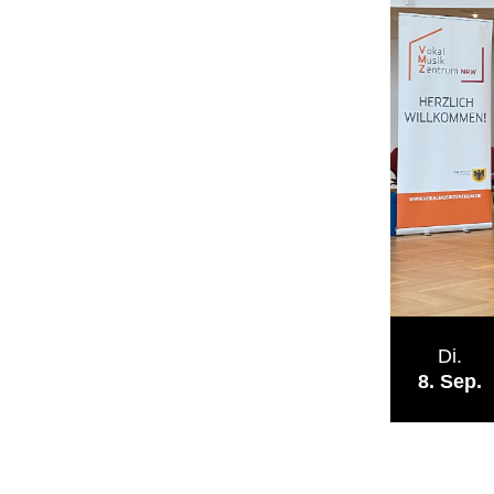
Di.
8
Sep.