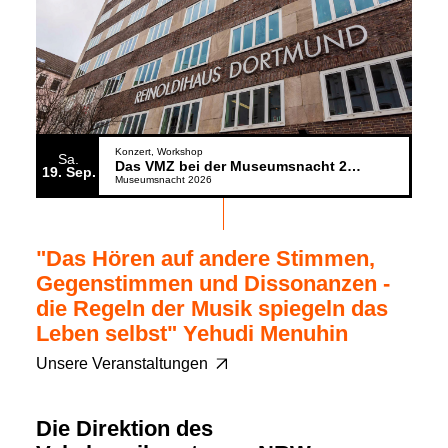
Konzert
Workshop
Sa.
Das VMZ bei der Museumsnacht 2026
19
Sep.
Museumsnacht 2026
"Das Hören auf andere Stimmen,
Gegenstimmen und Dissonanzen -
die Regeln der Musik spiegeln das
Leben selbst" Yehudi Menuhin
Unsere Veranstaltungen
Die Direktion des