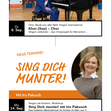
Chor
Musik aus aller Welt
Singen international
Di.
Khor (Xop) – Chor
8
Sep.
Singen verbindet – das Chorprojekt für Menschen aus der Ukraine
Singen mit Kindern
Workshop
Mo.
Sing Dich munter! mit Iris Pakusch
14
Sep.
Das beliebte Mitsingformat für Kinder im Alter von 5 bis 6 Jahren geht weiter