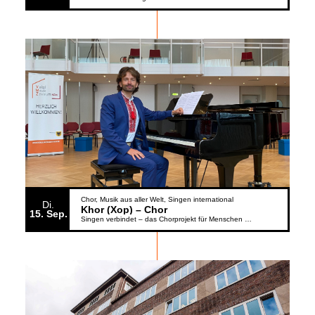
Chor
Musik aus aller Welt
Singen international
Di.
Khor (Xop) – Chor
15
Sep.
Singen verbindet – das Chorprojekt für Menschen aus der Ukraine