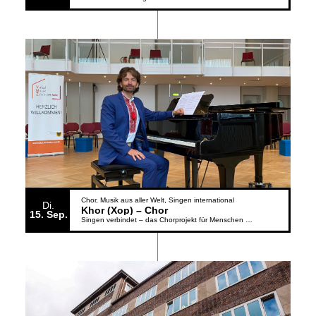
Chor
Musik aus aller Welt
Singen international
Di.
Khor (Xop) – Chor
15
Sep.
Singen verbindet – das Chorprojekt für Menschen aus der Ukraine