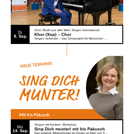
Chor
Musik aus aller Welt
Singen international
Di.
Khor (Xop) – Chor
8
Sep.
Singen verbindet – das Chorprojekt für Menschen aus der Ukraine
Singen mit Kindern
Workshop
Mo.
Sing Dich munter! mit Iris Pakusch
14
Sep.
Das beliebte Mitsingformat für Kinder im Alter von 5 bis 6 Jahren geht weiter