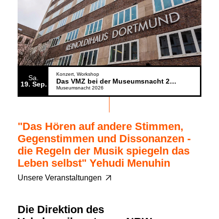
Konzert
Workshop
Sa.
Das VMZ bei der Museumsnacht 2026
19
Sep.
Museumsnacht 2026
"Das Hören auf andere Stimmen,
Gegenstimmen und Dissonanzen -
die Regeln der Musik spiegeln das
Leben selbst" Yehudi Menuhin
Unsere Veranstaltungen
Die Direktion des