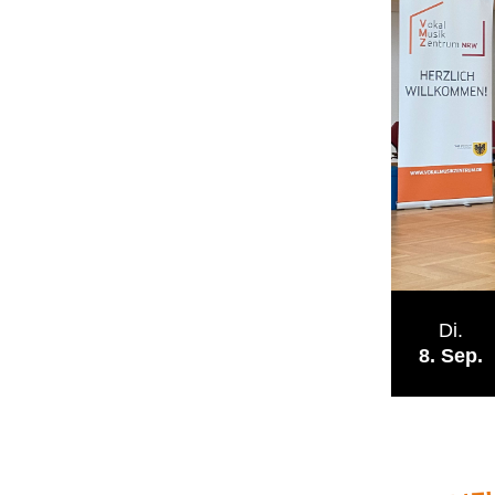
Di.
8
Sep.