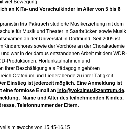
it viel Bewegung.
ich an KiTa- und Vorschulkinder im Alter von 5 bis 6
pranistin
Iris Pakusch
studierte Musikerziehung mit dem
chule für Musik und Theater in Saarbrücken sowie Musik
tsexamen an der Universität in Dortmund. Seit 2005 ist
ernKinderchores sowie der Vorchöre an der Chorakademie
 und war in der daraus entstandenen Arbeit mit dem WDR-
CD-Produktionen, Hörfunkaufnahmen und
ben ihrer Beschäftigung als Pädagogin gehören
reich Oratorium und Liederabende zu ihrer Tätigkeit.
Der Einstieg ist jederzeit möglich. Eine Anmeldung ist
ht eine formlose Email an
info@vokalmusikzentrum.de
.
meldung:
Name und Alter des teilnehmenden Kindes,
dresse, Telefonnummer der Eltern.
eils mittwochs von 15.45-16.15