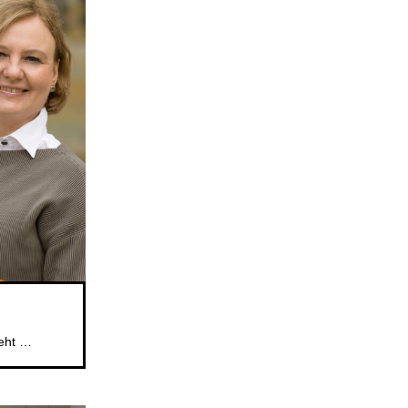
Das beliebte Mitsingformat für Kinder im Alter von 5 bis 6 Jahren geht weiter