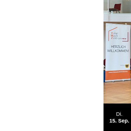
Di.
15
Sep.