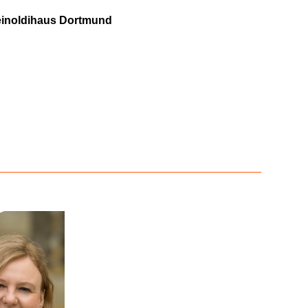
inoldihaus Dortmund