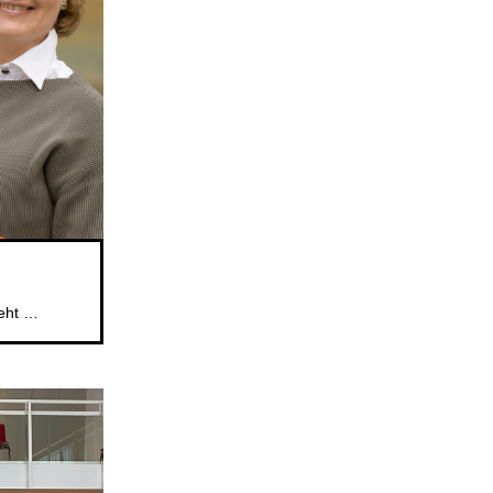
Das beliebte Mitsingformat für Kinder im Alter von 5 bis 6 Jahren geht weiter