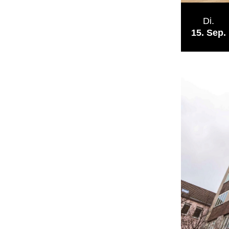
Di.
15
Sep.