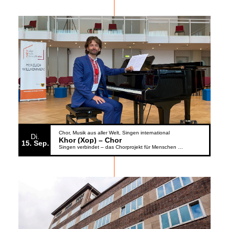
Chor
Musik aus aller Welt
Singen international
Di.
Khor (Xop) – Chor
15
Sep.
Singen verbindet – das Chorprojekt für Menschen aus der Ukraine