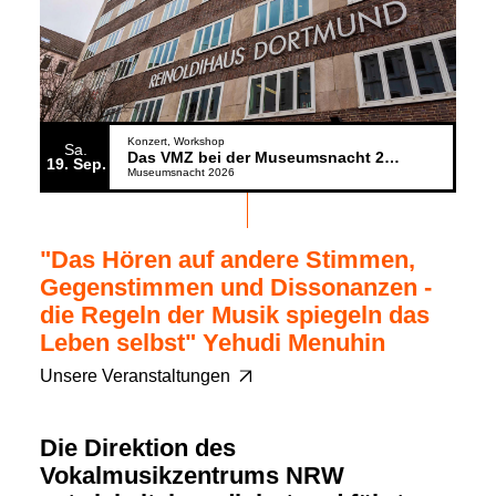
Konzert
Workshop
Sa.
Das VMZ bei der Museumsnacht 2026
19
Sep.
Museumsnacht 2026
"Das Hören auf andere Stimmen,
Gegenstimmen und Dissonanzen -
die Regeln der Musik spiegeln das
Leben selbst" Yehudi Menuhin
Unsere Veranstaltungen
Die Direktion des
Vokalmusikzentrums NRW