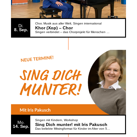
Chor
Musik aus aller Welt
Singen international
Di.
Khor (Xop) – Chor
8
Sep.
Singen verbindet – das Chorprojekt für Menschen aus der Ukraine
Singen mit Kindern
Workshop
Mo.
Sing Dich munter! mit Iris Pakusch
14
Sep.
Das beliebte Mitsingformat für Kinder im Alter von 5 bis 6 Jahren geht weiter