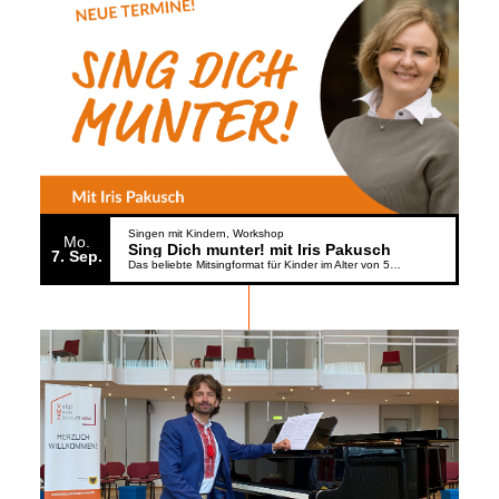
Singen mit Kindern
Workshop
Mo.
Sing Dich munter! mit Iris Pakusch
7
Sep.
Das beliebte Mitsingformat für Kinder im Alter von 5 bis 6 Jahren geht weiter