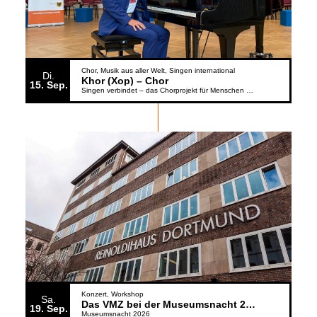
Chor
Musik aus aller Welt
Singen international
Di.
Khor (Xop) – Chor
15
Sep.
Singen verbindet – das Chorprojekt für Menschen aus der Ukraine
Konzert
Workshop
Sa.
Das VMZ bei der Museumsnacht 2026
19
Sep.
Museumsnacht 2026