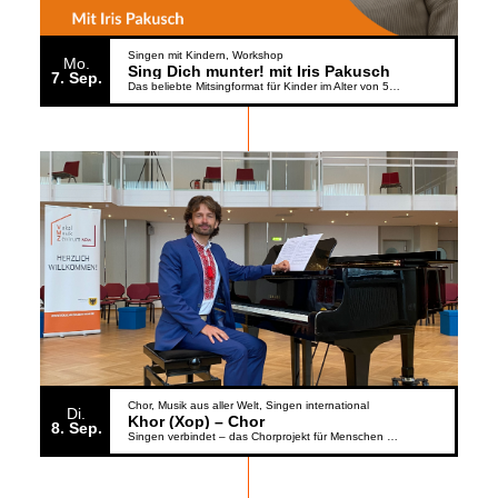
Singen mit Kindern
Workshop
Mo.
Sing Dich munter! mit Iris Pakusch
7
Sep.
Das beliebte Mitsingformat für Kinder im Alter von 5 bis 6 Jahren geht weiter
Chor
Musik aus aller Welt
Singen international
Di.
Khor (Xop) – Chor
8
Sep.
Singen verbindet – das Chorprojekt für Menschen aus der Ukraine