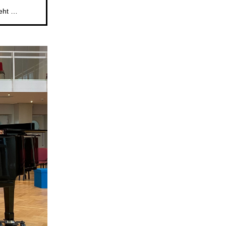
Das beliebte Mitsingformat für Kinder im Alter von 5 bis 6 Jahren geht weiter