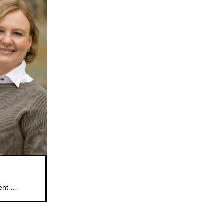
Das beliebte Mitsingformat für Kinder im Alter von 5 bis 6 Jahren geht weiter