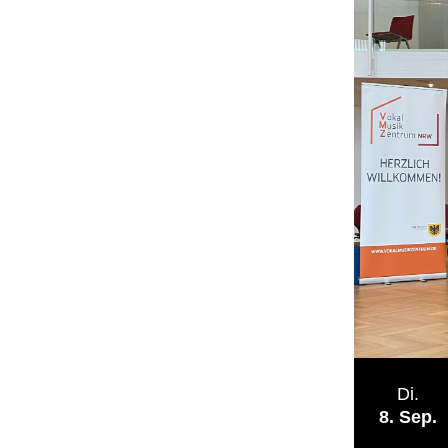
Di.
8
Sep.