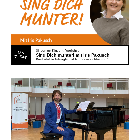
Singen mit Kindern
Workshop
Mo.
Sing Dich munter! mit Iris Pakusch
7
Sep.
Das beliebte Mitsingformat für Kinder im Alter von 5 bis 6 Jahren geht weiter