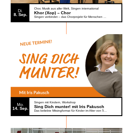
Chor
Musik aus aller Welt
Singen international
Di.
Khor (Xop) – Chor
8
Sep.
Singen verbindet – das Chorprojekt für Menschen aus der Ukraine
Singen mit Kindern
Workshop
Mo.
Sing Dich munter! mit Iris Pakusch
14
Sep.
Das beliebte Mitsingformat für Kinder im Alter von 5 bis 6 Jahren geht weiter