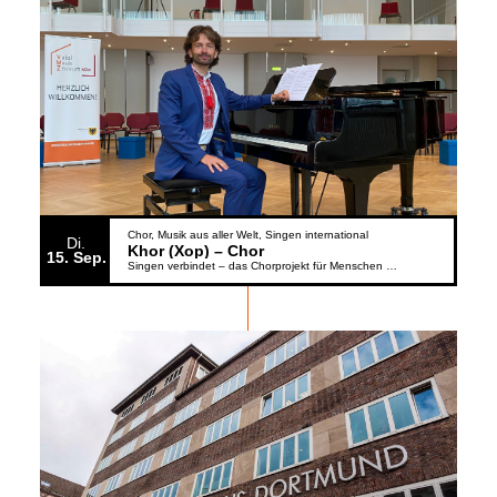
Chor
Musik aus aller Welt
Singen international
Di.
Khor (Xop) – Chor
15
Sep.
Singen verbindet – das Chorprojekt für Menschen aus der Ukraine