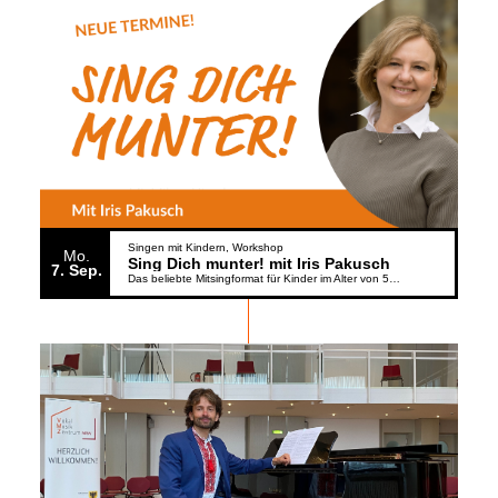
Singen mit Kindern
Workshop
Mo.
Sing Dich munter! mit Iris Pakusch
7
Sep.
Das beliebte Mitsingformat für Kinder im Alter von 5 bis 6 Jahren geht weiter