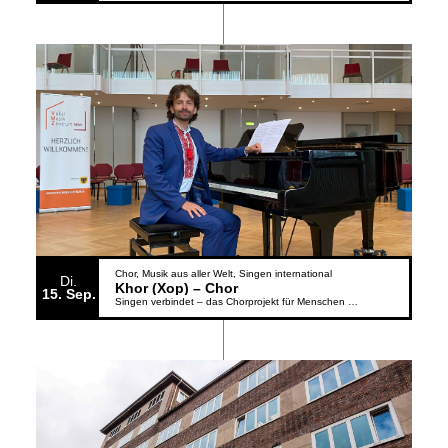
Chor
Musik aus aller Welt
Singen international
Di.
Khor (Xop) – Chor
15
Sep.
Singen verbindet – das Chorprojekt für Menschen aus der Ukraine