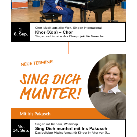
Chor
Musik aus aller Welt
Singen international
Di.
Khor (Xop) – Chor
8
Sep.
Singen verbindet – das Chorprojekt für Menschen aus der Ukraine
Singen mit Kindern
Workshop
Mo.
Sing Dich munter! mit Iris Pakusch
14
Sep.
Das beliebte Mitsingformat für Kinder im Alter von 5 bis 6 Jahren geht weiter