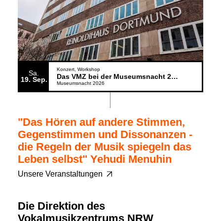
Konzert
Workshop
Sa.
Das VMZ bei der Museumsnacht 2026
19
Sep.
Museumsnacht 2026
"Das Hören auf andere Stimmen,
Gegenstimmen und Dissonanzen -
die Regeln der Musik spiegeln das
Leben selbst" Yehudi Menuhin
Unsere Veranstaltungen
Die Direktion des
Vokalmusikzentrums NRW