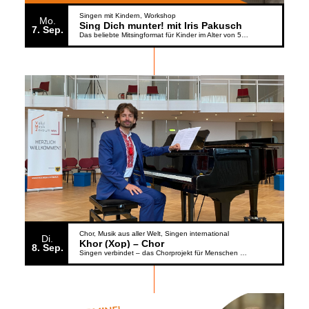
Singen mit Kindern
Workshop
Mo.
Sing Dich munter! mit Iris Pakusch
7
Sep.
Das beliebte Mitsingformat für Kinder im Alter von 5 bis 6 Jahren geht weiter
Chor
Musik aus aller Welt
Singen international
Di.
Khor (Xop) – Chor
8
Sep.
Singen verbindet – das Chorprojekt für Menschen aus der Ukraine