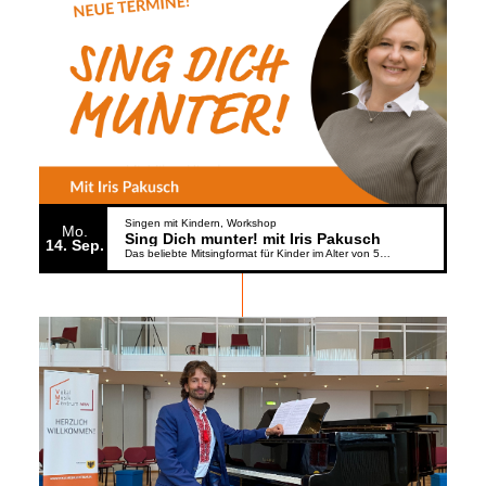
Singen mit Kindern
Workshop
Mo.
Sing Dich munter! mit Iris Pakusch
14
Sep.
Das beliebte Mitsingformat für Kinder im Alter von 5 bis 6 Jahren geht weiter