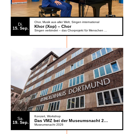
Chor
Musik aus aller Welt
Singen international
Di.
Khor (Xop) – Chor
15
Sep.
Singen verbindet – das Chorprojekt für Menschen aus der Ukraine
Konzert
Workshop
Sa.
Das VMZ bei der Museumsnacht 2026
19
Sep.
Museumsnacht 2026