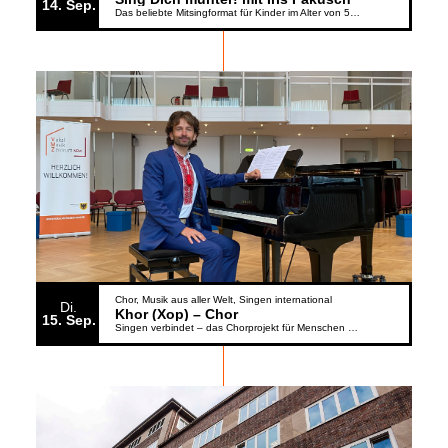
14
Sep.
Das beliebte Mitsingformat für Kinder im Alter von 5 bis 6 Jahren geht weiter
Chor
Musik aus aller Welt
Singen international
Di.
Khor (Xop) – Chor
15
Sep.
Singen verbindet – das Chorprojekt für Menschen aus der Ukraine