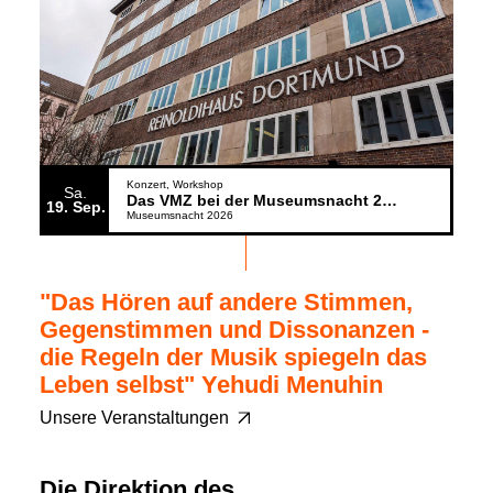
Konzert
Workshop
Sa.
Das VMZ bei der Museumsnacht 2026
19
Sep.
Museumsnacht 2026
"Das Hören auf andere Stimmen,
Gegenstimmen und Dissonanzen -
die Regeln der Musik spiegeln das
Leben selbst" Yehudi Menuhin
Unsere Veranstaltungen
Die Direktion des