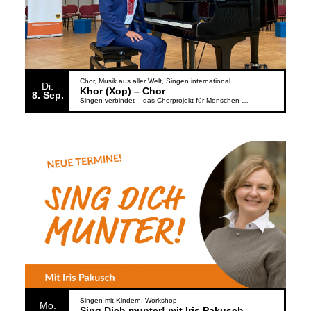
Chor
Musik aus aller Welt
Singen international
Di.
Khor (Xop) – Chor
8
Sep.
Singen verbindet – das Chorprojekt für Menschen aus der Ukraine
Singen mit Kindern
Workshop
Mo.
Sing Dich munter! mit Iris Pakusch