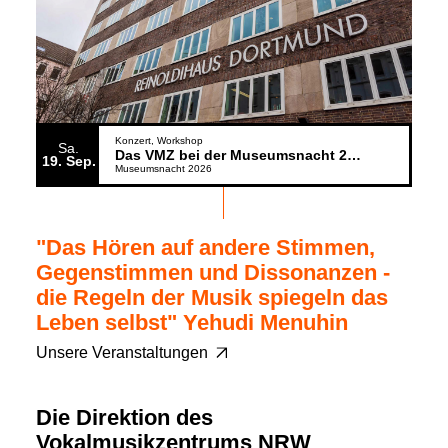
Konzert
Workshop
Sa.
Das VMZ bei der Museumsnacht 2026
19
Sep.
Museumsnacht 2026
"Das Hören auf andere Stimmen,
Gegenstimmen und Dissonanzen -
die Regeln der Musik spiegeln das
Leben selbst" Yehudi Menuhin
Unsere Veranstaltungen
Die Direktion des
Vokalmusikzentrums NRW