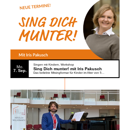
Singen mit Kindern
Workshop
Mo.
Sing Dich munter! mit Iris Pakusch
7
Sep.
Das beliebte Mitsingformat für Kinder im Alter von 5 bis 6 Jahren geht weiter