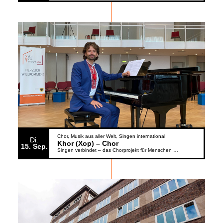
Chor
Musik aus aller Welt
Singen international
Di.
Khor (Xop) – Chor
15
Sep.
Singen verbindet – das Chorprojekt für Menschen aus der Ukraine