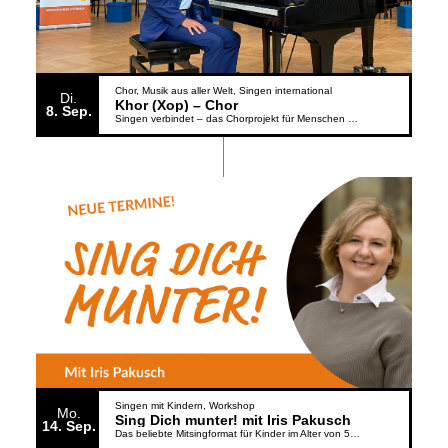
Chor
Musik aus aller Welt
Singen international
Di.
Khor (Xop) – Chor
8
Sep.
Singen verbindet – das Chorprojekt für Menschen aus der Ukraine
Singen mit Kindern
Workshop
Mo.
Sing Dich munter! mit Iris Pakusch
14
Sep.
Das beliebte Mitsingformat für Kinder im Alter von 5 bis 6 Jahren geht weiter