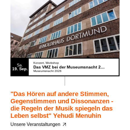
Konzert
Workshop
Sa.
Das VMZ bei der Museumsnacht 2026
19
Sep.
Museumsnacht 2026
"Das Hören auf andere Stimmen,
Gegenstimmen und Dissonanzen -
die Regeln der Musik spiegeln das
Leben selbst" Yehudi Menuhin
Unsere Veranstaltungen