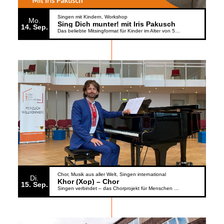
Singen mit Kindern
Workshop
Mo.
Sing Dich munter! mit Iris Pakusch
14
Sep.
Das beliebte Mitsingformat für Kinder im Alter von 5 bis 6 Jahren geht weiter
Chor
Musik aus aller Welt
Singen international
Di.
Khor (Xop) – Chor
15
Sep.
Singen verbindet – das Chorprojekt für Menschen aus der Ukraine