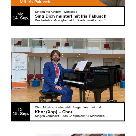
Singen mit Kindern
Workshop
Mo.
Sing Dich munter! mit Iris Pakusch
14
Sep.
Das beliebte Mitsingformat für Kinder im Alter von 5 bis 6 Jahren geht weiter
Chor
Musik aus aller Welt
Singen international
Di.
Khor (Xop) – Chor
15
Sep.
Singen verbindet – das Chorprojekt für Menschen aus der Ukraine