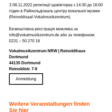
З 08.11.2022 репетиції щовівторка з 14:30 до 16:00
годин в Райнольдізааль центру вокальної музики
(Reinoldisaal-Vokalmusikzentrum).
Безкоштовна реєстрація можлива за
info@vokalmusikzentrum.de або за телефоном:
0231 – 50 270 16
Vokalmusikzentrum NRW | Reinoldihaus
Dortmund
44135 Dortmund
Reinoldistr. 7-9
Anmeldung
Weitere Veranstaltungen finden
Sie hier