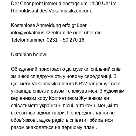
Der Chor probt immer dienstags um 14:30 Uhr im
Reinoldisaal des Vokalmusikzentrum.
Kostenlose Anmeldung erfolgt über
info@vokalmusikzentrum.de oder über die
Telefonnummer: 0231 – 50 270 16
Ukrainian below:
Об’єднаний пристрастю до музики, спільний спів
зміцнює співдружність у новому середовищі. З
цієї мети Vokalmusikzentrum NRW запрошує всіх
українців співати разом і спілкуватися. З художнім
керівником хору Костянтином Жученком ви
співатимете українські пісні, а також німецькі та
всесвітньо відомі твори. Попередні знання не
обов’язкові, адже радість співати і збиратися
разом знаходяться на першому плані.