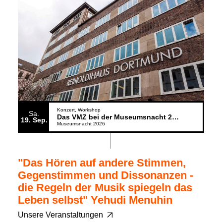
Konzert
Workshop
Sa.
Das VMZ bei der Museumsnacht 2026
19
Sep.
Museumsnacht 2026
"Das Hören auf andere Stimmen,
Gegenstimmen und Dissonanzen -
die Regeln der Musik spiegeln das
Leben selbst" Yehudi Menuhin
Unsere Veranstaltungen