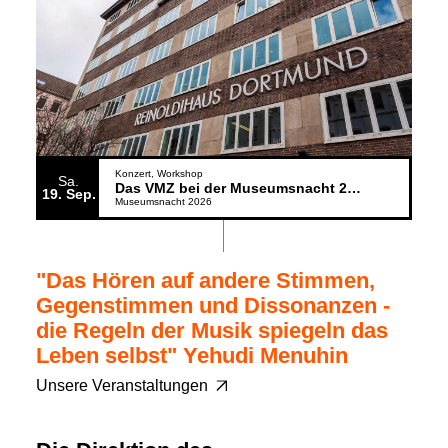
Konzert
Workshop
Sa.
Das VMZ bei der Museumsnacht 2026
19
Sep.
Museumsnacht 2026
"Das Hören auf andere Stimmen,
Gegenstimmen und Dissonanzen -
die Regeln der Musik spiegeln das
Leben selbst" Yehudi Menuhin
Unsere Veranstaltungen