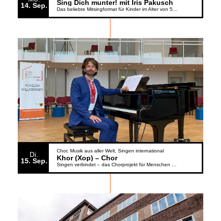
Sing Dich munter! mit Iris Pakusch
14
Sep.
Das beliebte Mitsingformat für Kinder im Alter von 5 bis 6 Jahren geht weiter
Chor
Musik aus aller Welt
Singen international
Di.
Khor (Xop) – Chor
15
Sep.
Singen verbindet – das Chorprojekt für Menschen aus der Ukraine