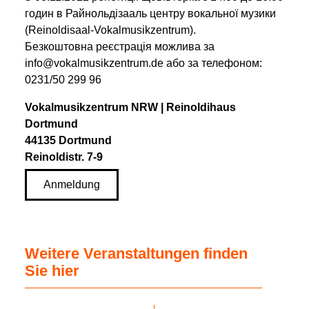
годин в Райнольдізааль центру вокальної музики
(Reinoldisaal-Vokalmusikzentrum).
Безкоштовна реєстрація можлива за
info@vokalmusikzentrum.de або за телефоном:
0231/50 299 96
Vokalmusikzentrum NRW | Reinoldihaus
Dortmund
44135 Dortmund
Reinoldistr. 7-9
Anmeldung
Weitere Veranstaltungen finden
Sie hier