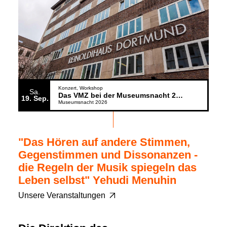
Konzert
Workshop
Sa.
Das VMZ bei der Museumsnacht 2026
19
Sep.
Museumsnacht 2026
"Das Hören auf andere Stimmen,
Gegenstimmen und Dissonanzen -
die Regeln der Musik spiegeln das
Leben selbst" Yehudi Menuhin
Unsere Veranstaltungen