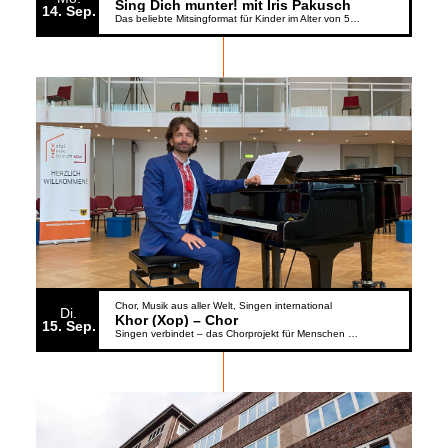
Sing Dich munter! mit Iris Pakusch
14
Sep.
Das beliebte Mitsingformat für Kinder im Alter von 5 bis 6 Jahren geht weiter
Chor
Musik aus aller Welt
Singen international
Di.
Khor (Xop) – Chor
15
Sep.
Singen verbindet – das Chorprojekt für Menschen aus der Ukraine