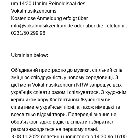
um 14:30 Uhr im Reinoldisaal des
Vokalmusikzentrums.
Kostenlose Anmeldung erfolgt über
info@vokalmusikzentrum.de
oder über die Telefonnr.:
0231/50 299 96
Ukrainian below:
Об’єднаний пристрастю до музики, спільний спів
зміцнює співдружність у новому середовищі. З
цієї мети Vokalmusikzentrum NRW запрошує всіх
українців співати разом і спілкуватися. З художнім
керівником хору Костянтином Жученком ви
співатимете українські пісні, а також німецькі та
всесвітньо відомі твори. Попередні знання не
обов’язкові, адже радість співати і збиратися
разом знаходяться на першому плані.
З 08.11.2022 репетиції щовівторка з 14:30 до 16:00