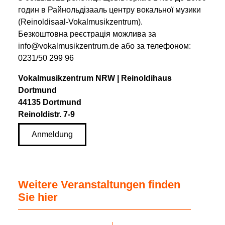
годин в Райнольдізааль центру вокальної музики
(Reinoldisaal-Vokalmusikzentrum).
Безкоштовна реєстрація можлива за
info@vokalmusikzentrum.de або за телефоном:
0231/50 299 96
Vokalmusikzentrum NRW | Reinoldihaus
Dortmund
44135 Dortmund
Reinoldistr. 7-9
Anmeldung
Weitere Veranstaltungen finden
Sie hier