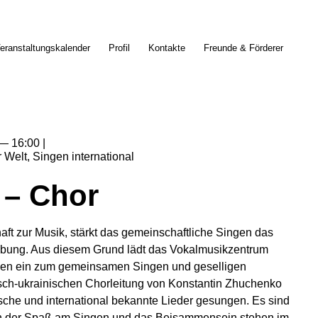
eranstaltungskalender
Profil
Kontakte
Freunde & Förderer
16:00
r Welt
Singen international
 – Chor
ft zur Musik, stärkt das gemeinschaftliche Singen das
bung. Aus diesem Grund lädt das Vokalmusikzentrum
en ein zum gemeinsamen Singen und geselligen
ch-ukrainischen Chorleitung von Konstantin Zhuchenko
che und international bekannte Lieder gesungen. Es sind
nn der Spaß am Singen und das Beisammensein stehen im