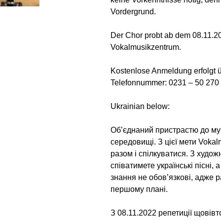
Vordergrund.
Der Chor probt ab dem 08.11.2
Vokalmusikzentrum.
Kostenlose Anmeldung erfolgt 
Telefonnummer: 0231 – 50 270
Ukrainian below:
Об’єднаний пристрастю до муз
середовищі. З цієї мети Voka
разом і спілкуватися. З худо
співатимете українські пісні, 
знання не обов’язкові, адже р
першому плані.
З 08.11.2022 репетиції щовівт