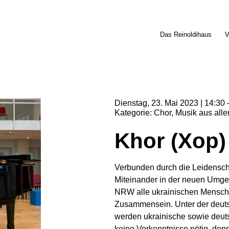
Das Reinoldihaus
V
Dienstag
23
Mai
2023
14:30
Kategorie
Chor
Musik aus alle
Khor (Xop)
Verbunden durch die Leidenscha
Miteinander in der neuen Umge
NRW alle ukrainischen Mensch
Zusammensein. Unter der deuts
werden ukrainische sowie deuts
keine Vorkenntnisse nötig, de