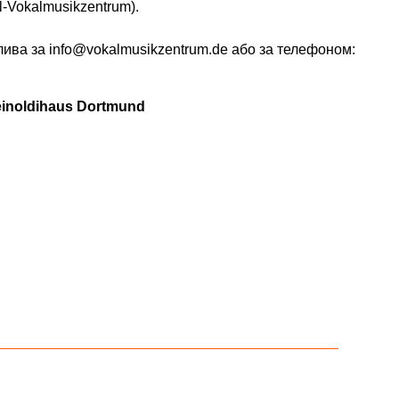
l-Vokalmusikzentrum).
ива за info@vokalmusikzentrum.de або за телефоном:
inoldihaus Dortmund