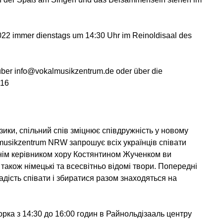
022 immer dienstags um 14:30 Uhr im Reinoldisaal des
über info@vokalmusikzentrum.de oder über die
 16
ики, спільний спів зміцнює співдружність у новому
lmusikzentrum NRW запрошує всіх українців співати
жнім керівником хору Костянтином Жученком ви
а також німецькі та всесвітньо відомі твори. Попередні
адість співати і збиратися разом знаходяться на
орка з 14:30 до 16:00 годин в Райнольдізааль центру