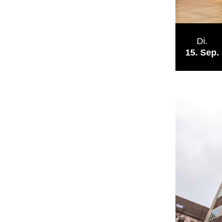
Di.
15
Sep.