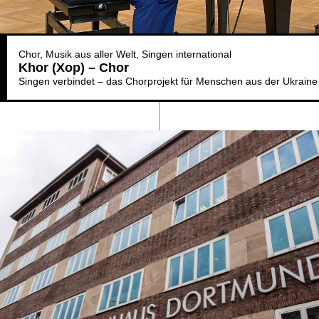
Chor
Musik aus aller Welt
Singen international
Khor (Xop) – Chor
Singen verbindet – das Chorprojekt für Menschen aus der Ukraine