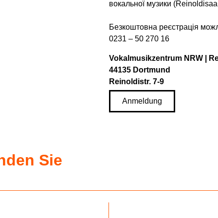
вокальної музики (Reinoldisaa
Безкоштовна реєстрація можл
0231 – 50 270 16
Vokalmusikzentrum NRW | Re
44135 Dortmund
Reinoldistr. 7-9
Anmeldung
inden Sie