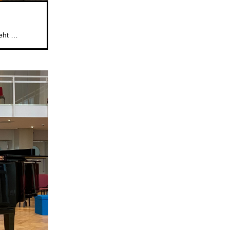
Das beliebte Mitsingformat für Kinder im Alter von 5 bis 6 Jahren geht weiter