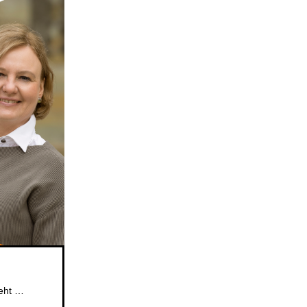
Das beliebte Mitsingformat für Kinder im Alter von 5 bis 6 Jahren geht weiter