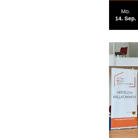
Mo.
14
Sep.