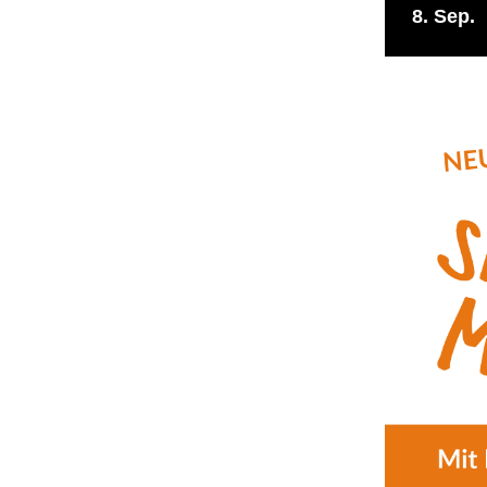
8
Sep.