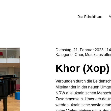
Das Reinoldihaus
V
Dienstag
21
Februar
2023
14
Kategorie
Chor
Musik aus alle
Khor (Xop)
Verbunden durch die Leidenscha
Miteinander in der neuen Umge
NRW alle ukrainischen Mensch
Zusammensein. Unter der deuts
werden ukrainische sowie deuts
keine Vorkenntnisse nötig, de