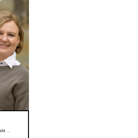
Das beliebte Mitsingformat für Kinder im Alter von 5 bis 6 Jahren geht weiter