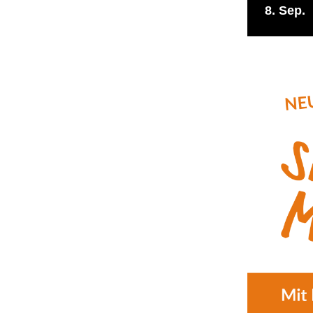
8
Sep.