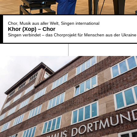
Chor
Musik aus aller Welt
Singen international
Khor (Xop) – Chor
Singen verbindet – das Chorprojekt für Menschen aus der Ukraine