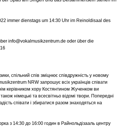
022 immer dienstags um 14:30 Uhr im Reinoldisaal des
über info@vokalmusikzentrum.de oder über die
 16
ики, спільний спів зміцнює співдружність у новому
lmusikzentrum NRW запрошує всіх українців співати
жнім керівником хору Костянтином Жученком ви
а також німецькі та всесвітньо відомі твори. Попередні
адість співати і збиратися разом знаходяться на
орка з 14:30 до 16:00 годин в Райнольдізааль центру