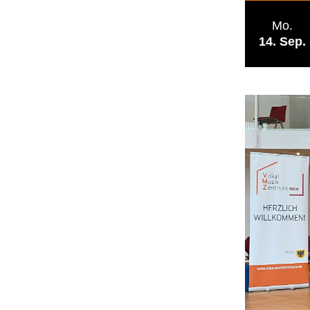
Mo.
14
Sep.