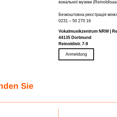
вокальної музики (Reinoldisaa
Безкоштовна реєстрація можл
0231 – 50 270 16
Vokalmusikzentrum NRW | Re
44135 Dortmund
Reinoldistr. 7-9
Anmeldung
inden Sie