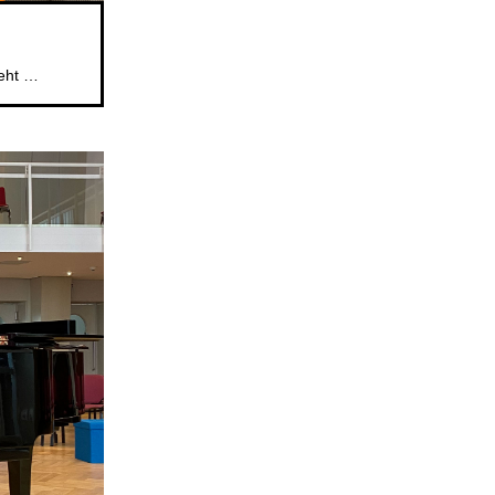
Das beliebte Mitsingformat für Kinder im Alter von 5 bis 6 Jahren geht weiter