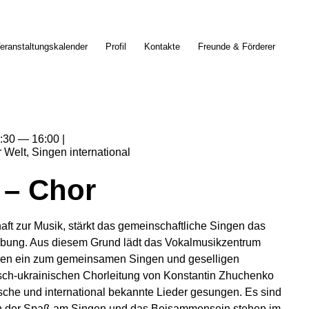
eranstaltungskalender
Profil
Kontakte
Freunde & Förderer
:30
16:00
r Welt
Singen international
 – Chor
ft zur Musik, stärkt das gemeinschaftliche Singen das
bung. Aus diesem Grund lädt das Vokalmusikzentrum
en ein zum gemeinsamen Singen und geselligen
ch-ukrainischen Chorleitung von Konstantin Zhuchenko
che und international bekannte Lieder gesungen. Es sind
nn der Spaß am Singen und das Beisammensein stehen im