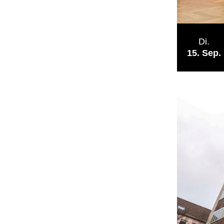
Di.
15
Sep.