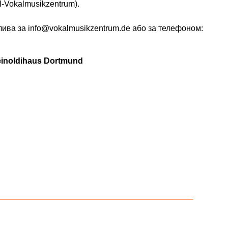
l-Vokalmusikzentrum).
ива за info@vokalmusikzentrum.de або за телефоном:
inoldihaus Dortmund