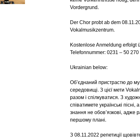
Vordergrund.
Der Chor probt ab dem 08.11.2
Vokalmusikzentrum.
Kostenlose Anmeldung erfolgt 
Telefonnummer: 0231 – 50 270
Ukrainian below:
Об’єднаний пристрастю до муз
середовищі. З цієї мети Voka
разом і спілкуватися. З худо
співатимете українські пісні, 
знання не обов’язкові, адже р
першому плані.
З 08.11.2022 репетиції щовівт