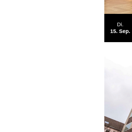
Di.
15
Sep.