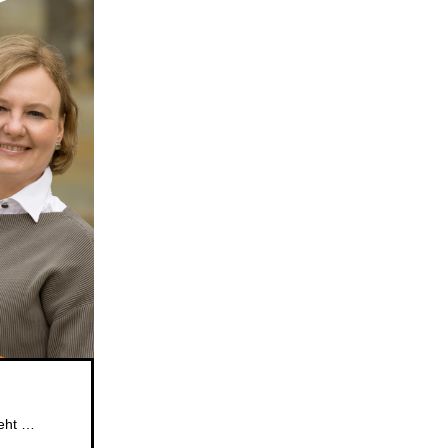
Das beliebte Mitsingformat für Kinder im Alter von 5 bis 6 Jahren geht weiter