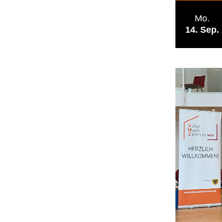
Mo.
14
Sep.