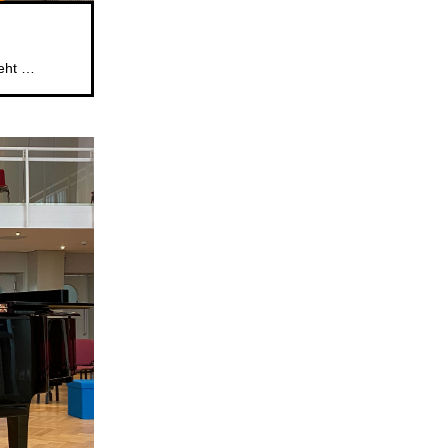
Das beliebte Mitsingformat für Kinder im Alter von 5 bis 6 Jahren geht weiter