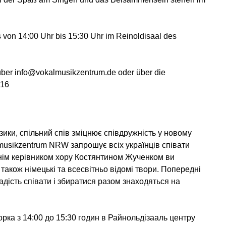
 von 14:00 Uhr bis 15:30 Uhr im Reinoldisaal des
über info@vokalmusikzentrum.de oder über die
 16
ики, спільний спів зміцнює співдружність у новому
lmusikzentrum NRW запрошує всіх українців співати
жнім керівником хору Костянтином Жученком ви
а також німецькі та всесвітньо відомі твори. Попередні
адість співати і збиратися разом знаходяться на
орка з 14:00 до 15:30 годин в Райнольдізааль центру