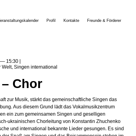
eranstaltungskalender
Profil
Kontakte
Freunde & Förderer
15:30
r Welt
Singen international
 – Chor
ft zur Musik, stärkt das gemeinschaftliche Singen das
bung. Aus diesem Grund lädt das Vokalmusikzentrum
en ein zum gemeinsamen Singen und geselligen
ch-ukrainischen Chorleitung von Konstantin Zhuchenko
che und international bekannte Lieder gesungen. Es sind
nn der Spaß am Singen und das Beisammensein stehen im