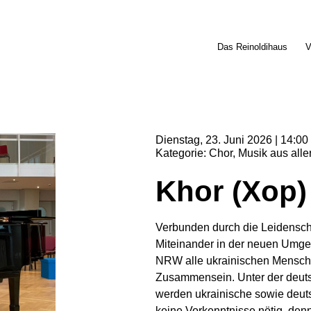
Das Reinoldihaus
V
Dienstag
23
Juni
2026
14:00
Kategorie
Chor
Musik aus alle
Khor (Xop)
Verbunden durch die Leidenscha
Miteinander in der neuen Umge
NRW alle ukrainischen Mensch
Zusammensein. Unter der deuts
werden ukrainische sowie deuts
keine Vorkenntnisse nötig, de