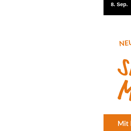
8
Sep.