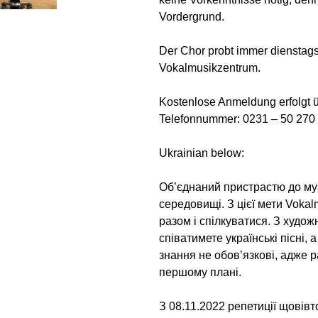
Vordergrund.
Der Chor probt immer dienstags
Vokalmusikzentrum.
Kostenlose Anmeldung erfolgt 
Telefonnummer: 0231 – 50 270
Ukrainian below:
Об’єднаний пристрастю до муз
середовищі. З цієї мети Voka
разом і спілкуватися. З худо
співатимете українські пісні, 
знання не обов’язкові, адже р
першому плані.
З 08.11.2022 репетиції щовівт