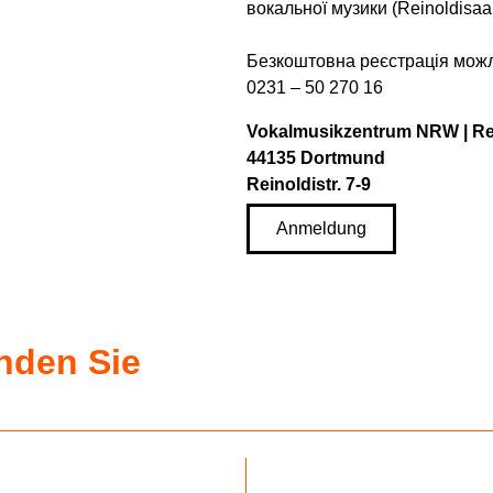
вокальної музики (Reinoldisaa
Безкоштовна реєстрація можл
0231 – 50 270 16
Vokalmusikzentrum NRW | Re
44135 Dortmund
Reinoldistr. 7-9
Anmeldung
inden Sie