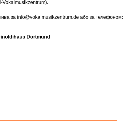
l-Vokalmusikzentrum).
ива за info@vokalmusikzentrum.de або за телефоном:
inoldihaus Dortmund