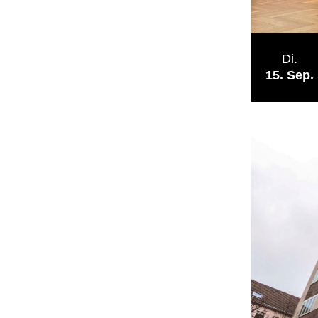
Di.
15
Sep.