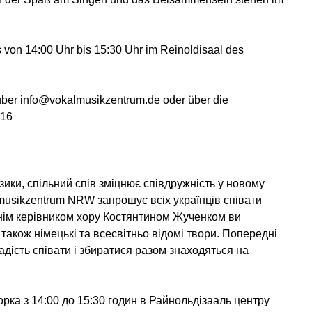
 von 14:00 Uhr bis 15:30 Uhr im Reinoldisaal des
über info@vokalmusikzentrum.de oder über die
 16
ики, спільний спів зміцнює співдружність у новому
lmusikzentrum NRW запрошує всіх українців співати
жнім керівником хору Костянтином Жученком ви
а також німецькі та всесвітньо відомі твори. Попередні
адість співати і збиратися разом знаходяться на
орка з 14:00 до 15:30 годин в Райнольдізааль центру