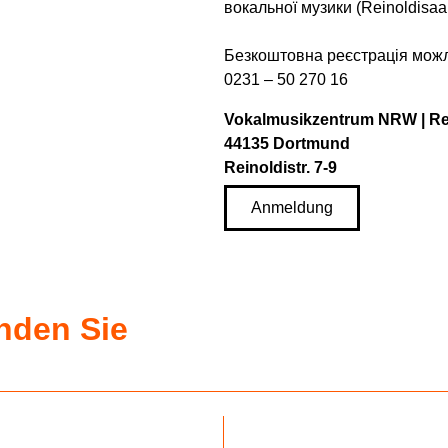
вокальної музики (Reinoldisaa
Безкоштовна реєстрація можл
0231 – 50 270 16
Vokalmusikzentrum NRW | Re
44135 Dortmund
Reinoldistr. 7-9
Anmeldung
inden Sie