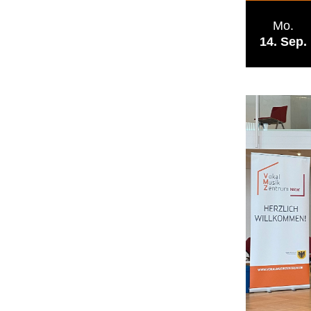
Mo.
14
Sep.