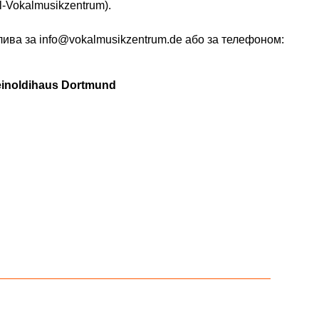
l-Vokalmusikzentrum).
ива за info@vokalmusikzentrum.de або за телефоном:
inoldihaus Dortmund