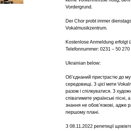
Vordergrund.
Der Chor probt immer dienstags
Vokalmusikzentrum.
Kostenlose Anmeldung erfolgt 
Telefonnummer: 0231 – 50 270
Ukrainian below:
Об’єднаний пристрастю до муз
середовищі. З цієї мети Voka
разом і спілкуватися. З худо
співатимете українські пісні, 
знання не обов’язкові, адже р
першому плані.
З 08.11.2022 репетиції щовівт