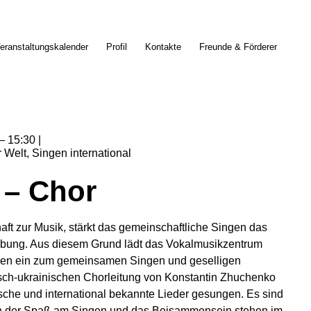
eranstaltungskalender
Profil
Kontakte
Freunde & Förderer
15:30
r Welt
Singen international
 – Chor
ft zur Musik, stärkt das gemeinschaftliche Singen das
bung. Aus diesem Grund lädt das Vokalmusikzentrum
en ein zum gemeinsamen Singen und geselligen
ch-ukrainischen Chorleitung von Konstantin Zhuchenko
che und international bekannte Lieder gesungen. Es sind
nn der Spaß am Singen und das Beisammensein stehen im