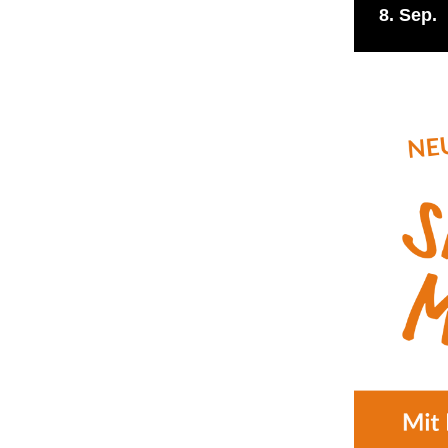
8
Sep.