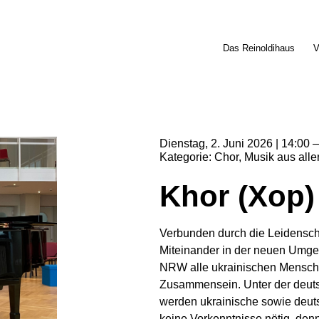
Das Reinoldihaus
V
Dienstag
2
Juni
2026
14:00
Kategorie
Chor
Musik aus alle
Khor (Xop)
Verbunden durch die Leidenscha
Miteinander in der neuen Umge
NRW alle ukrainischen Mensch
Zusammensein. Unter der deuts
werden ukrainische sowie deuts
keine Vorkenntnisse nötig, de