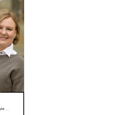
Das beliebte Mitsingformat für Kinder im Alter von 5 bis 6 Jahren geht weiter