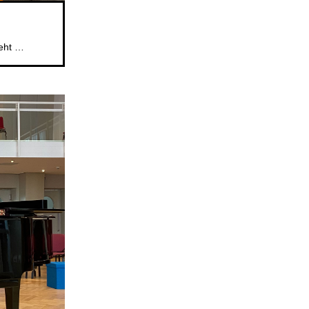
Das beliebte Mitsingformat für Kinder im Alter von 5 bis 6 Jahren geht weiter