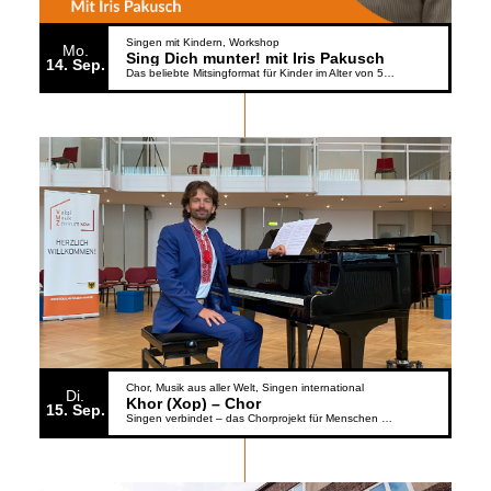
Singen mit Kindern
Workshop
Mo.
Sing Dich munter! mit Iris Pakusch
14
Sep.
Das beliebte Mitsingformat für Kinder im Alter von 5 bis 6 Jahren geht weiter
Chor
Musik aus aller Welt
Singen international
Di.
Khor (Xop) – Chor
15
Sep.
Singen verbindet – das Chorprojekt für Menschen aus der Ukraine