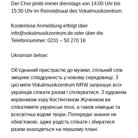
Der Chor probt immer dienstags von 14:00 Uhr bis
15:30 Uhr im Reinoldisaal des Vokalmusikzentrum.
Kostenlose Anmeldung erfolgt über
info@vokalmusikzentrum.de oder über die
Telefonnummer: 0231 – 50 270 16
Ukrainian below:
Об’єднаний пристрастю до музики, спільний спів
зміцнює співдружність у новому середовищі. З
цієї мети Vokalmusikzentrum NRW запрошує всіх
українців співати разом і спілкуватися. З художнім
керівником хору Костянтином Жученком ви
співатимете українські пісні, а також німецькі та
всесвітньо відомі твори. Попередні знання не
обов’язкові, адже радість співати і збиратися
разом знаходяться на першому плані.