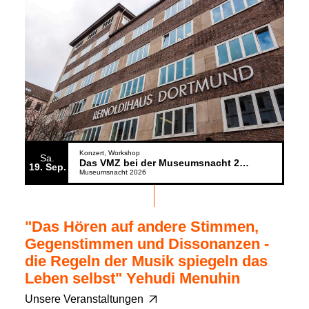
Konzert
Workshop
Sa.
Das VMZ bei der Museumsnacht 2026
19
Sep.
Museumsnacht 2026
"Das Hören auf andere Stimmen,
Gegenstimmen und Dissonanzen -
die Regeln der Musik spiegeln das
Leben selbst" Yehudi Menuhin
Unsere Veranstaltungen