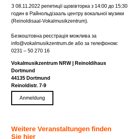
З 08.11.2022 репетиції щовівторка з 14:00 до 15:30
годин в Райнольдізааль центру вокальної музики
(Reinoldisaal-Vokalmusikzentrum).
Безкоштовна реєстрація можлива за
info@vokalmusikzentrum.de або за телефоном:
0231 – 50 270 16
Vokalmusikzentrum NRW | Reinoldihaus
Dortmund
44135 Dortmund
Reinoldistr. 7-9
Anmeldung
Weitere Veranstaltungen finden
Sie hier