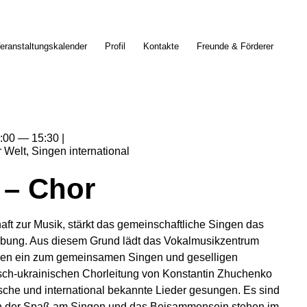
eranstaltungskalender
Profil
Kontakte
Freunde & Förderer
:00
15:30
r Welt
Singen international
 – Chor
ft zur Musik, stärkt das gemeinschaftliche Singen das
bung. Aus diesem Grund lädt das Vokalmusikzentrum
en ein zum gemeinsamen Singen und geselligen
ch-ukrainischen Chorleitung von Konstantin Zhuchenko
che und international bekannte Lieder gesungen. Es sind
nn der Spaß am Singen und das Beisammensein stehen im