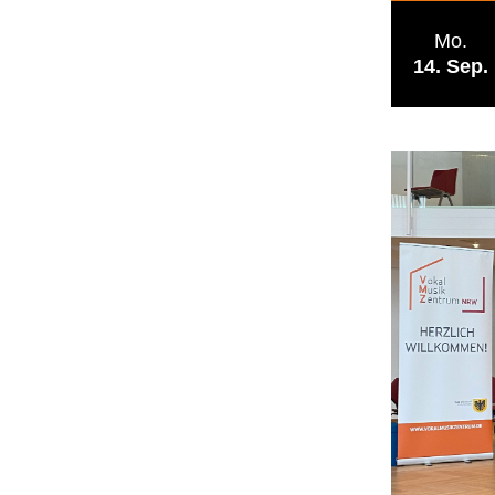
Mo.
14
Sep.