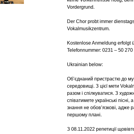
Vordergrund.
Der Chor probt immer dienstags
Vokalmusikzentrum.
Kostenlose Anmeldung erfolgt 
Telefonnummer: 0231 – 50 270
Ukrainian below:
Об’єднаний пристрастю до муз
середовищі. З цієї мети Voka
разом і спілкуватися. З худо
співатимете українські пісні, 
знання не обов’язкові, адже р
першому плані.
З 08.11.2022 репетиції щовівт