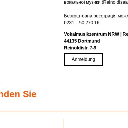
вокальної музики (Reinoldisaa
Безкоштовна реєстрація можл
0231 – 50 270 16
Vokalmusikzentrum NRW | Re
44135 Dortmund
Reinoldistr. 7-9
Anmeldung
inden Sie