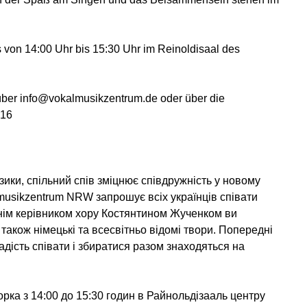
 von 14:00 Uhr bis 15:30 Uhr im Reinoldisaal des
über info@vokalmusikzentrum.de oder über die
 16
ики, спільний спів зміцнює співдружність у новому
lmusikzentrum NRW запрошує всіх українців співати
жнім керівником хору Костянтином Жученком ви
а також німецькі та всесвітньо відомі твори. Попередні
адість співати і збиратися разом знаходяться на
орка з 14:00 до 15:30 годин в Райнольдізааль центру