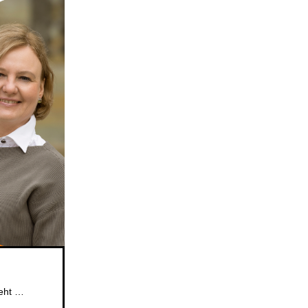
Das beliebte Mitsingformat für Kinder im Alter von 5 bis 6 Jahren geht weiter