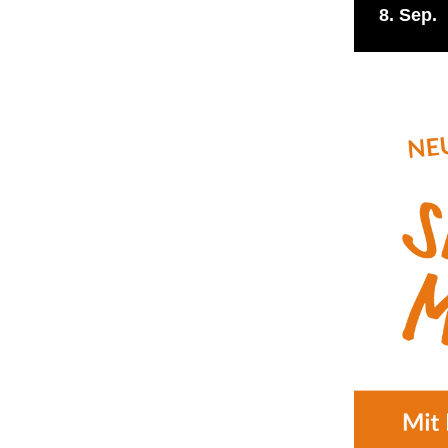
8
Sep.