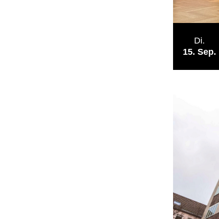
Di.
15
Sep.