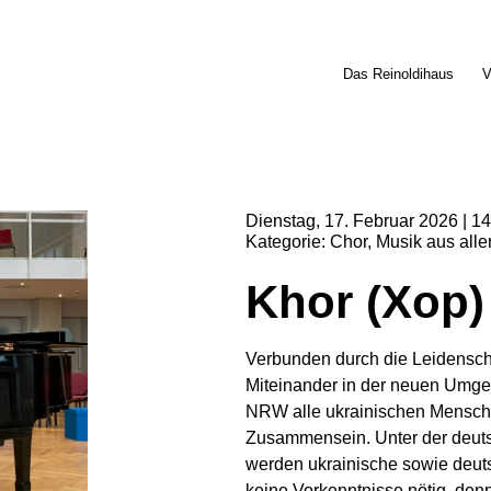
Das Reinoldihaus
V
Dienstag
17
Februar
2026
14
Kategorie
Chor
Musik aus alle
Khor (Xop)
Verbunden durch die Leidenscha
Miteinander in der neuen Umge
NRW alle ukrainischen Mensch
Zusammensein. Unter der deuts
werden ukrainische sowie deuts
keine Vorkenntnisse nötig, de