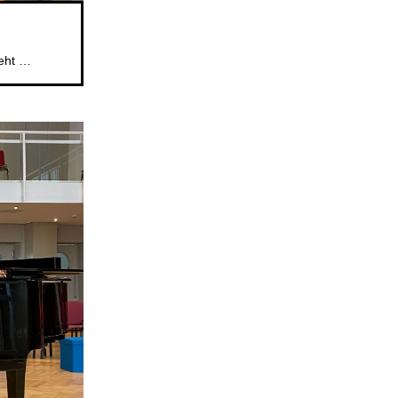
Das beliebte Mitsingformat für Kinder im Alter von 5 bis 6 Jahren geht weiter