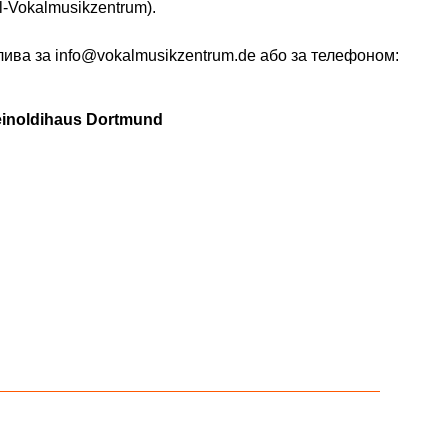
l-Vokalmusikzentrum).
ива за info@vokalmusikzentrum.de або за телефоном:
inoldihaus Dortmund