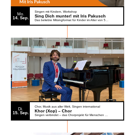
Singen mit Kindern
Workshop
Mo.
Sing Dich munter! mit Iris Pakusch
14
Sep.
Das beliebte Mitsingformat für Kinder im Alter von 5 bis 6 Jahren geht weiter
Chor
Musik aus aller Welt
Singen international
Di.
Khor (Xop) – Chor
15
Sep.
Singen verbindet – das Chorprojekt für Menschen aus der Ukraine