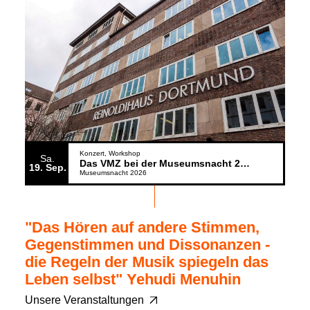
Konzert
Workshop
Sa.
Das VMZ bei der Museumsnacht 2026
19
Sep.
Museumsnacht 2026
"Das Hören auf andere Stimmen,
Gegenstimmen und Dissonanzen -
die Regeln der Musik spiegeln das
Leben selbst" Yehudi Menuhin
Unsere Veranstaltungen