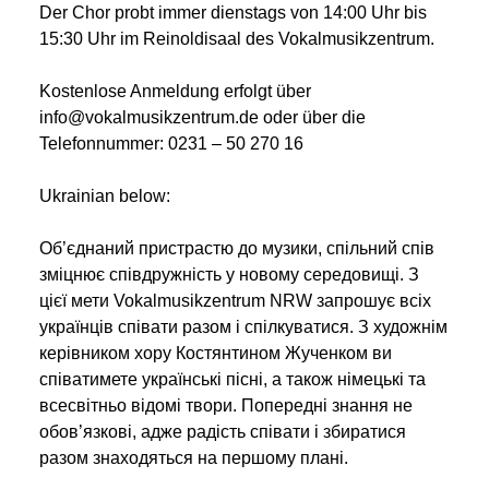
Der Chor probt immer dienstags von 14:00 Uhr bis
15:30 Uhr im Reinoldisaal des Vokalmusikzentrum.
Kostenlose Anmeldung erfolgt über
info@vokalmusikzentrum.de oder über die
Telefonnummer: 0231 – 50 270 16
Ukrainian below:
Об’єднаний пристрастю до музики, спільний спів
зміцнює співдружність у новому середовищі. З
цієї мети Vokalmusikzentrum NRW запрошує всіх
українців співати разом і спілкуватися. З художнім
керівником хору Костянтином Жученком ви
співатимете українські пісні, а також німецькі та
всесвітньо відомі твори. Попередні знання не
обов’язкові, адже радість співати і збиратися
разом знаходяться на першому плані.