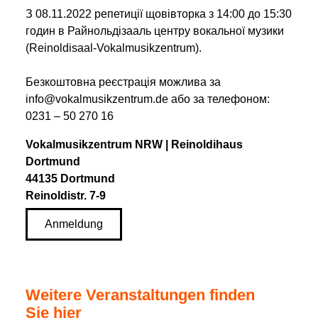
З 08.11.2022 репетиції щовівторка з 14:00 до 15:30
годин в Райнольдізааль центру вокальної музики
(Reinoldisaal-Vokalmusikzentrum).
Безкоштовна реєстрація можлива за
info@vokalmusikzentrum.de або за телефоном:
0231 – 50 270 16
Vokalmusikzentrum NRW | Reinoldihaus
Dortmund
44135 Dortmund
Reinoldistr. 7-9
Anmeldung
Weitere Veranstaltungen finden
Sie hier