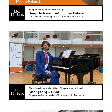
Singen mit Kindern
Workshop
Mo.
Sing Dich munter! mit Iris Pakusch
14
Sep.
Das beliebte Mitsingformat für Kinder im Alter von 5 bis 6 Jahren geht weiter
Chor
Musik aus aller Welt
Singen international
Di.
Khor (Xop) – Chor
15
Sep.
Singen verbindet – das Chorprojekt für Menschen aus der Ukraine