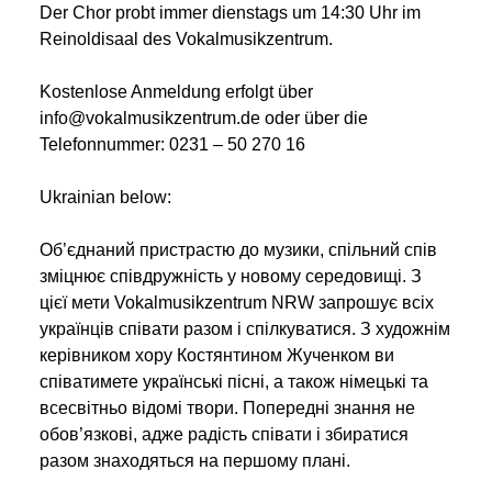
Der Chor probt immer dienstags um 14:30 Uhr im
Reinoldisaal des Vokalmusikzentrum.
Kostenlose Anmeldung erfolgt über
info@vokalmusikzentrum.de oder über die
Telefonnummer: 0231 – 50 270 16
Ukrainian below:
Об’єднаний пристрастю до музики, спільний спів
зміцнює співдружність у новому середовищі. З
цієї мети Vokalmusikzentrum NRW запрошує всіх
українців співати разом і спілкуватися. З художнім
керівником хору Костянтином Жученком ви
співатимете українські пісні, а також німецькі та
всесвітньо відомі твори. Попередні знання не
обов’язкові, адже радість співати і збиратися
разом знаходяться на першому плані.