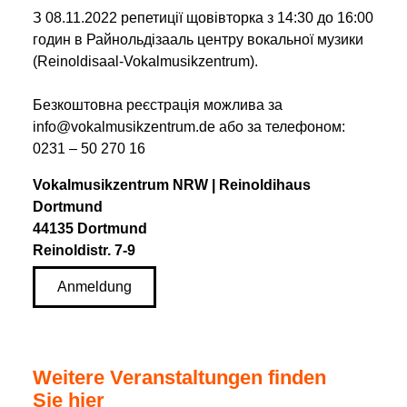
З 08.11.2022 репетиції щовівторка з 14:30 до 16:00
годин в Райнольдізааль центру вокальної музики
(Reinoldisaal-Vokalmusikzentrum).
Безкоштовна реєстрація можлива за
info@vokalmusikzentrum.de або за телефоном:
0231 – 50 270 16
Vokalmusikzentrum NRW | Reinoldihaus
Dortmund
44135 Dortmund
Reinoldistr. 7-9
Anmeldung
Weitere Veranstaltungen finden
Sie hier