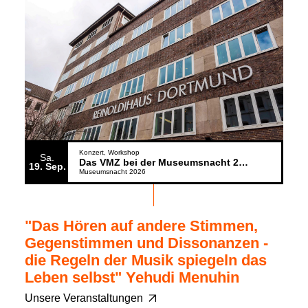
Konzert
Workshop
Sa.
Das VMZ bei der Museumsnacht 2026
19
Sep.
Museumsnacht 2026
"Das Hören auf andere Stimmen,
Gegenstimmen und Dissonanzen -
die Regeln der Musik spiegeln das
Leben selbst" Yehudi Menuhin
Unsere Veranstaltungen