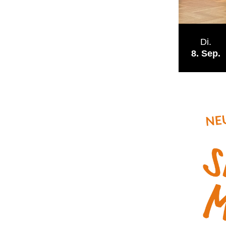
Di.
8
Sep.