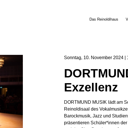
Das Reinoldihaus
V
Sonntag
10
November
2024
DORTMUND 
Exzellenz
DORTMUND MUSIK lädt am Sonn
Reinoldisaal des Vokalmusikze
Barockmusik, Jazz und Studienv
präsentieren Schüler*innen de