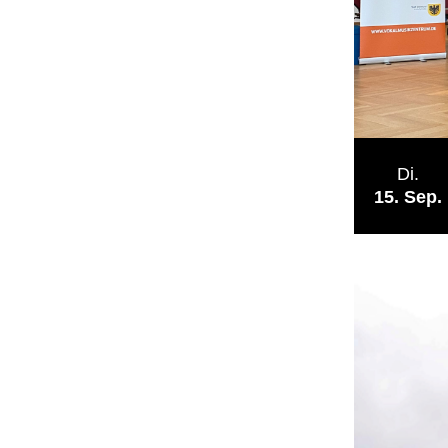
Di.
15
Sep.