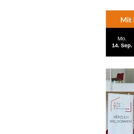
Mo.
14
Sep.