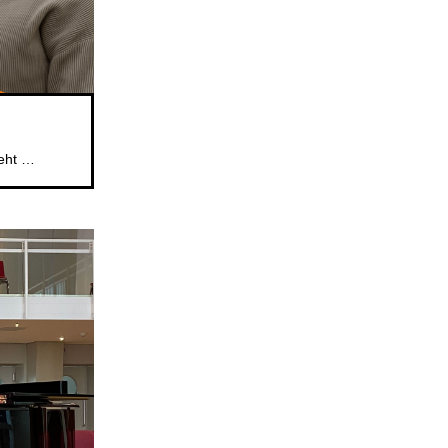
Das beliebte Mitsingformat für Kinder im Alter von 5 bis 6 Jahren geht weiter