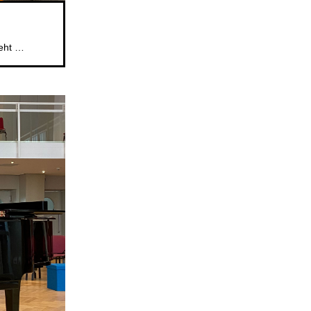
Das beliebte Mitsingformat für Kinder im Alter von 5 bis 6 Jahren geht weiter