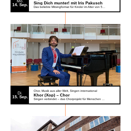
Mo.
Sing Dich munter! mit Iris Pakusch
14
Sep.
Das beliebte Mitsingformat für Kinder im Alter von 5 bis 6 Jahren geht weiter
Chor
Musik aus aller Welt
Singen international
Di.
Khor (Xop) – Chor
15
Sep.
Singen verbindet – das Chorprojekt für Menschen aus der Ukraine