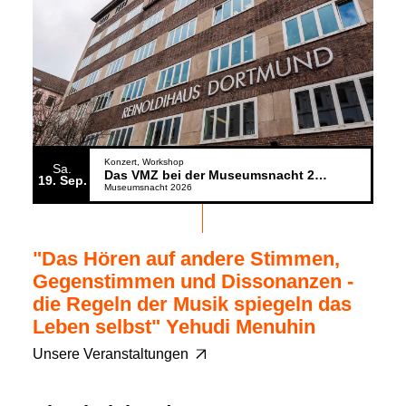
Konzert
Workshop
Sa.
Das VMZ bei der Museumsnacht 2026
19
Sep.
Museumsnacht 2026
"Das Hören auf andere Stimmen,
Gegenstimmen und Dissonanzen -
die Regeln der Musik spiegeln das
Leben selbst" Yehudi Menuhin
Unsere Veranstaltungen