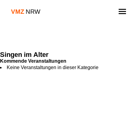
Skip
to
V
M
Z
NRW
content
Singen im Alter
Kommende Veranstaltungen
Keine Veranstaltungen in dieser Kategorie