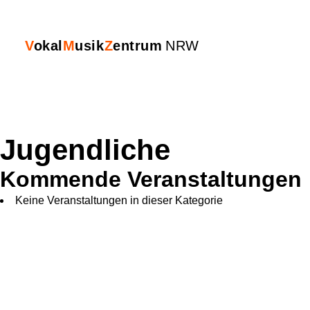
Skip
to
content
V
okal
M
usik
Z
entrum
NRW
Jugendliche
Kommende Veranstaltungen
Keine Veranstaltungen in dieser Kategorie