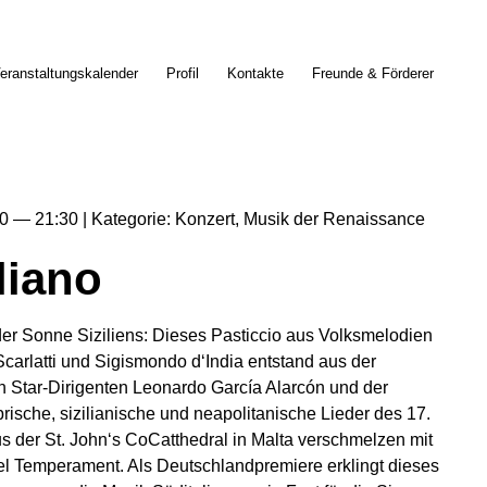
eranstaltungskalender
Profil
Kontakte
Freunde & Förderer
0
21:30
Kategorie
Konzert
Musik der Renaissance
liano
der Sonne Siziliens: Dieses Pasticcio aus Volksmelodien
carlatti und Sigismondo d‘India entstand aus der
n Star-Dirigenten Leonardo García Alarcón und der
rische, sizilianische und neapolitanische Lieder des 17.
s der St. John‘s CoCatthedral in Malta verschmelzen mit
iel Temperament. Als Deutschlandpremiere erklingt dieses