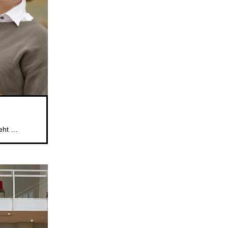
Das beliebte Mitsingformat für Kinder im Alter von 5 bis 6 Jahren geht weiter