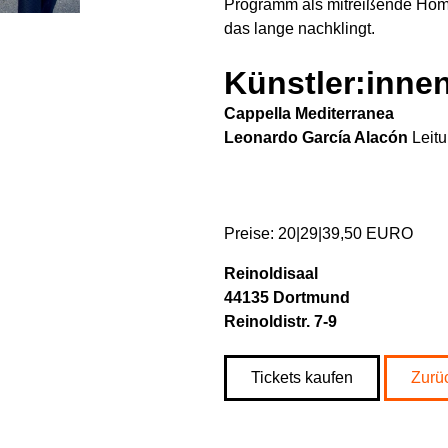
Programm als mitreißende Homma
das lange nachklingt.
Künstler:inne
Cappella Mediterranea
Leonardo García Alacón
Leit
Preise: 20|29|39,50 EURO
Reinoldisaal
44135 Dortmund
Reinoldistr. 7-9
Tickets kaufen
Zurü