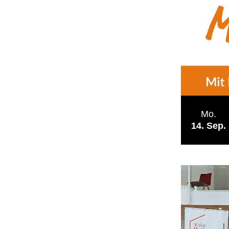
Mo.
14
Sep.