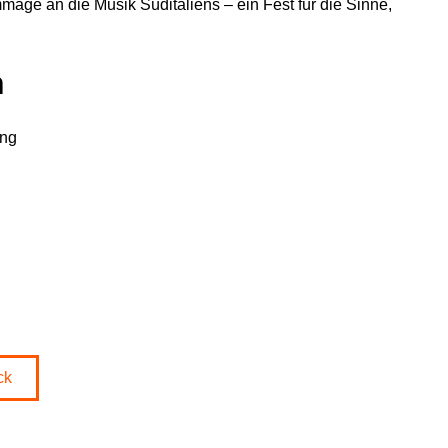
ge an die Musik Süditaliens – ein Fest für die Sinne,
n
ung
ck