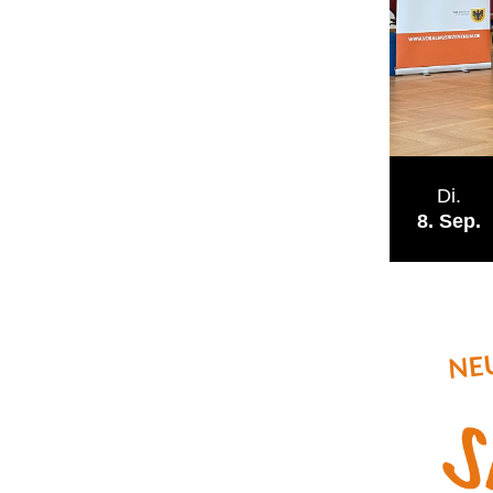
Di.
8
Sep.