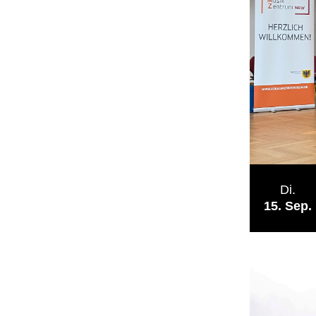
Di.
15
Sep.