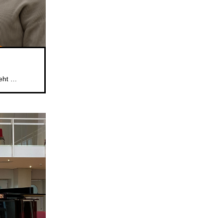
Das beliebte Mitsingformat für Kinder im Alter von 5 bis 6 Jahren geht weiter