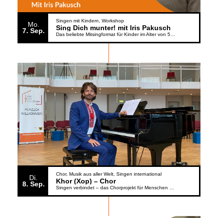
Singen mit Kindern
Workshop
Mo.
Sing Dich munter! mit Iris Pakusch
7
Sep.
Das beliebte Mitsingformat für Kinder im Alter von 5 bis 6 Jahren geht weiter
Chor
Musik aus aller Welt
Singen international
Di.
Khor (Xop) – Chor
8
Sep.
Singen verbindet – das Chorprojekt für Menschen aus der Ukraine