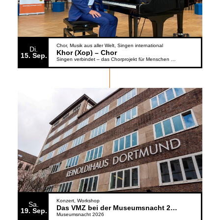
Chor
Musik aus aller Welt
Singen international
Di.
Khor (Xop) – Chor
15
Sep.
Singen verbindet – das Chorprojekt für Menschen aus der Ukraine
Konzert
Workshop
Sa.
Das VMZ bei der Museumsnacht 2026
19
Sep.
Museumsnacht 2026