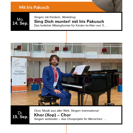
Singen mit Kindern
Workshop
Mo.
Sing Dich munter! mit Iris Pakusch
14
Sep.
Das beliebte Mitsingformat für Kinder im Alter von 5 bis 6 Jahren geht weiter
Chor
Musik aus aller Welt
Singen international
Di.
Khor (Xop) – Chor
15
Sep.
Singen verbindet – das Chorprojekt für Menschen aus der Ukraine