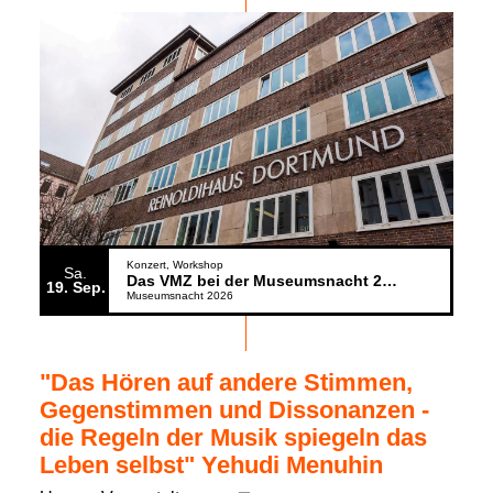
Konzert
Workshop
Sa.
Das VMZ bei der Museumsnacht 2026
19
Sep.
Museumsnacht 2026
"Das Hören auf andere Stimmen,
Gegenstimmen und Dissonanzen -
die Regeln der Musik spiegeln das
Leben selbst" Yehudi Menuhin