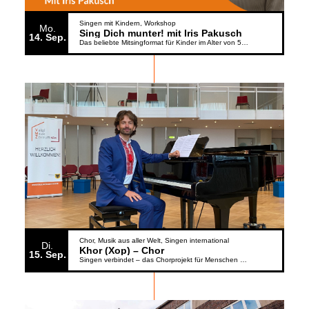
Singen mit Kindern
Workshop
Mo.
Sing Dich munter! mit Iris Pakusch
14
Sep.
Das beliebte Mitsingformat für Kinder im Alter von 5 bis 6 Jahren geht weiter
Chor
Musik aus aller Welt
Singen international
Di.
Khor (Xop) – Chor
15
Sep.
Singen verbindet – das Chorprojekt für Menschen aus der Ukraine