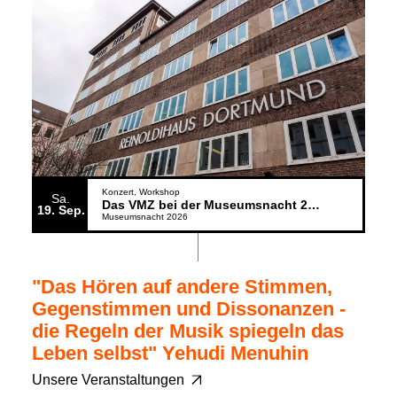
Konzert
Workshop
Sa.
Das VMZ bei der Museumsnacht 2026
19
Sep.
Museumsnacht 2026
"Das Hören auf andere Stimmen,
Gegenstimmen und Dissonanzen -
die Regeln der Musik spiegeln das
Leben selbst" Yehudi Menuhin
Unsere Veranstaltungen